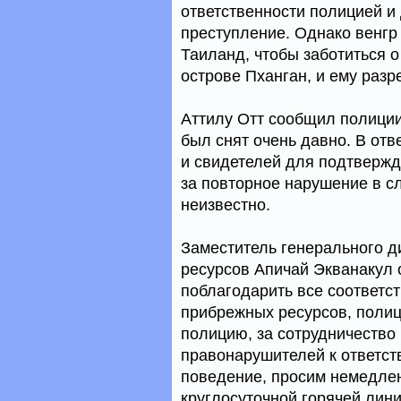
ответственности полицией и 
преступление. Однако венгр
Таиланд, чтобы заботиться 
острове Пханган, и ему разр
Аттилу Отт сообщил полиции,
был снят очень давно. В отв
и свидетелей для подтвержд
за повторное нарушение в с
неизвестно.
Заместитель генерального д
ресурсов Апичай Экванакул 
поблагодарить все соответс
прибрежных ресурсов, поли
полицию, за сотрудничество
правонарушителей к ответств
поведение, просим немедле
круглосуточной горячей лин