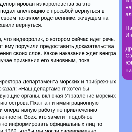
В 
депортирован из королевства за это
на
 подал апелляцию с просьбой вернуться в
ал
о своем пожилом родственнике, живущем на
ешили вернуться.
На
Ин
 что видеоролик, о котором сейчас идет речь,
ет ему поручили предоставить доказательства
Др
ения своих слов. Какое наказание ждет венгра
Са
лучае признания его виновным, пока
ЮН
на
иректора Департамента морских и прибрежных
сказал: «Наш департамент хотел бы
твующие органы, включая Управление морских
цию острова Пханган и иммиграционную
 и оперативную работу по привлечению
енности. Всех, кто заметит подобное
нно информировать официальных лиц по
ии 1362, чтобы мы могли своевременно