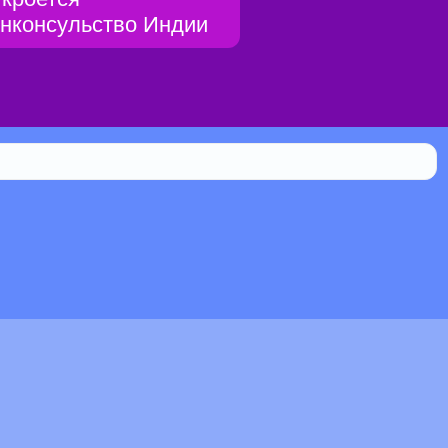
енконсульство Индии
Библиотека
0.102% мистической силы