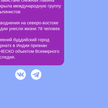
Пакистане снежная лавина
крыла международную группу
ьпинистов
воднения на северо-востоке
дии унесли жизни 78 человек
евний буддийский город
рнатх в Индии признан
ЕСКО объектом Всемирного
следия.