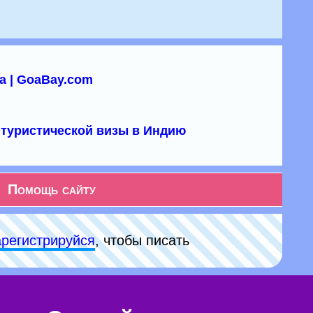
а | GoaBay.com
туристической визы в Индию
Помощь сайту
арeгиcтpируйся
, чтобы писать