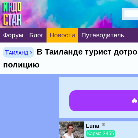
Форум
Блог
Новости
Путеводитель
В Таиланде турист дотро
Таиланд ›
полицию

ж
Luna
Карма 2455