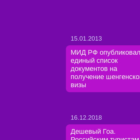
15.01.2013
МИД РФ опубликова
единый список
документов на
получение шенгенско
визы
16.12.2018
Дешевый Гоа.
Российским туристам