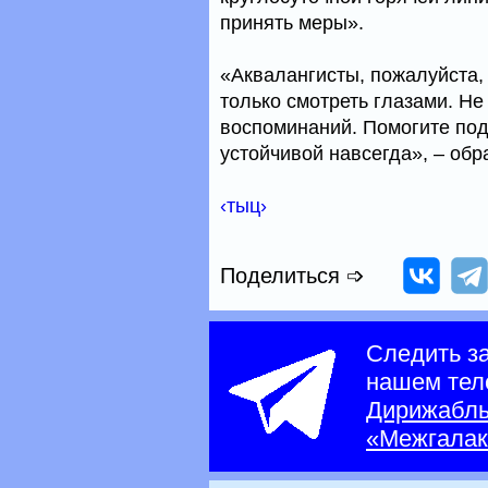
принять меры».
«Аквалангисты, пожалуйста,
только смотреть глазами. Не
воспоминаний. Помогите под
устойчивой навсегда», – обр
‹тыц›
Поделиться ➩
Следить з
нашем тел
Дирижабл
«Межгалак