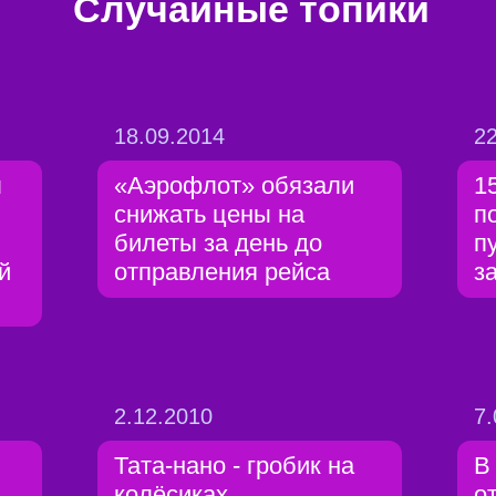
Случайные топики
18.09.2014
22
л
«Аэрофлот» обязали
1
снижать цены на
п
билеты за день до
п
й
отправления рейса
з
2.12.2010
7.
Тата-нано - гробик на
В
колёсиках
о