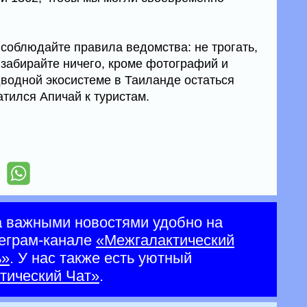
 соблюдайте правила ведомства: не трогать,
 забирайте ничего, кроме фотографий и
водной экосистеме в Таиланде остаться
атился Апичай к туристам.
а важными новостями удобно на
еграм-канале
«Межгалактический
ь»
. У нас также есть уютный
тический Чат»
.