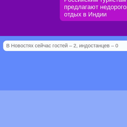
предлагают недорого
отдых в Индии
В Новостях сейчас гостей – 2, индостанцев – 0
© 2005–2026 Индостан.гуру
18+
Пол