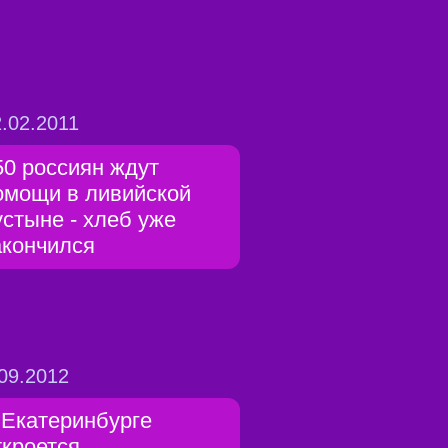
.02.2011
50 россиян ждут
омощи в ливийской
устыне - хлеб уже
акончился
09.2012
 Екатеринбурге
ткроется