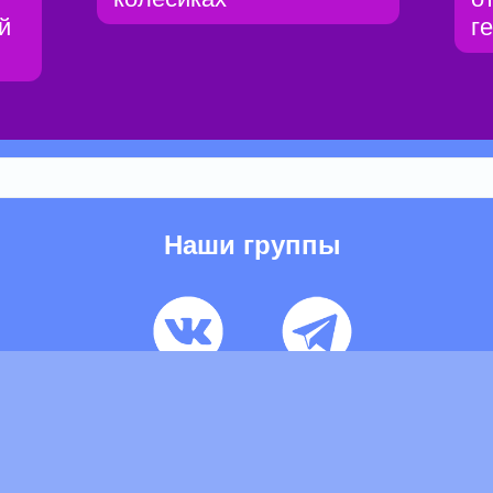
й
г
Наши группы
ьзовательское соглашение
Pеклaма
Контакты