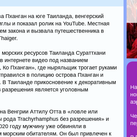
ва Пханган на юге Таиланда, венгерский
иглы и показал ролик на YouTube. Местная
ем закона и вызвала путешественника в
haiger.
 морских ресурсов Таиланда Сураттхани
в интернете видео под названием
 Ко Пханган», где ныряльщик трогает руками
отправился в полицию острова Пханган и
. В Таиланде прикосновение к декоративным
На
з разрешения является уголовным
но
аэ
а Венгрии Аттилу Отта в «ловле или
Че
 рода Trachyrhamphus без разрешения» и
пе
2020 году мужчину уже обвиняли в
 морским обитателям. Он был привлечен к