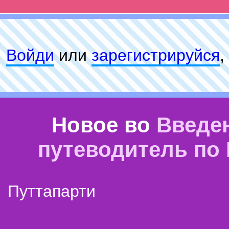
Войди
или
зарeгиcтpируйся
,
Новое во
Введе
путеводитель по
Путтапарти