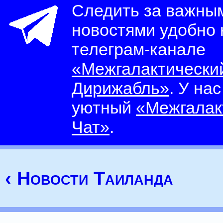
Следить за важны
новостями удобно
телеграм-канале
«Межгалактически
Дирижабль»
. У на
уютный
«Межгалак
Чат»
.
‹ Новости Таиланда