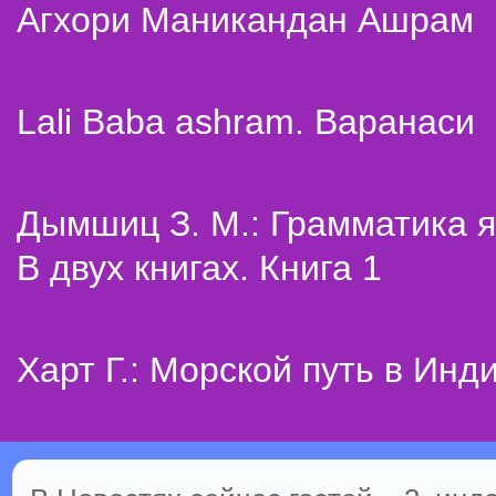
Агхори Маникандан Ашрам
Lali Baba ashram. Варанаси
Дымшиц З. М.: Грамматика я
В двух книгах. Книга 1
Харт Г.: Морской путь в Инд