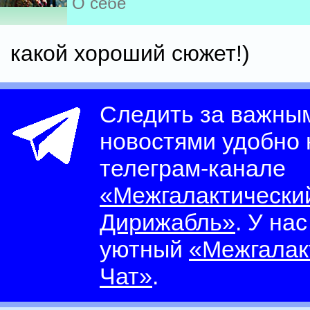
О себе
какой хороший сюжет!)
Следить за важны
новостями удобно
телеграм-канале
«Межгалактически
Дирижабль»
. У на
уютный
«Межгалак
Чат»
.