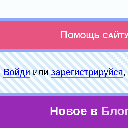
Помощь сайт
Войди
или
зарeгиcтpируйся
,
Новое в
Бло