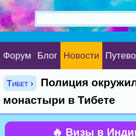
Форум
Блог
Новости
Путево
Полиция окружи
Тибет ›
монастыри в Тибете
🔥 Визы в Инд