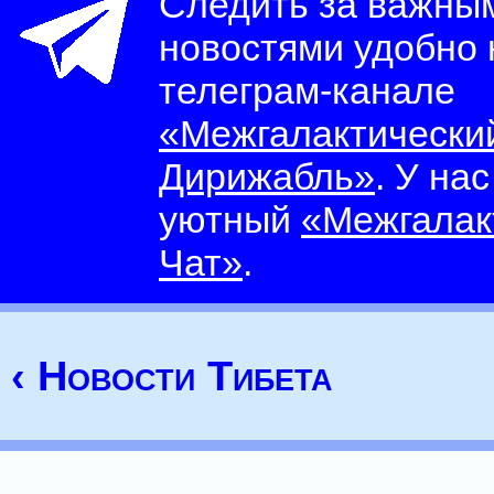
Следить за важны
новостями удобно
телеграм-канале
«Межгалактически
Дирижабль»
. У на
уютный
«Межгалак
Чат»
.
‹ Новости Тибета