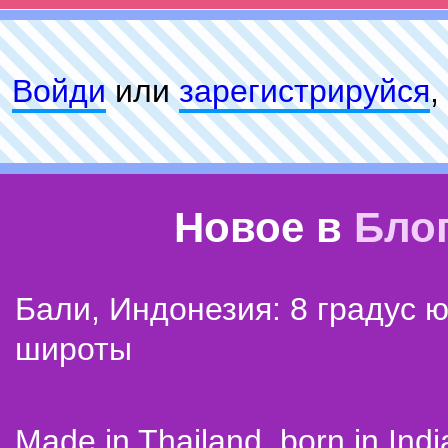
Войди
или
зарeгиcтpируйся
,
Новое в
Бло
Бали, Индонезия: 8 градус 
широты
Made in Thailand, born in Indi