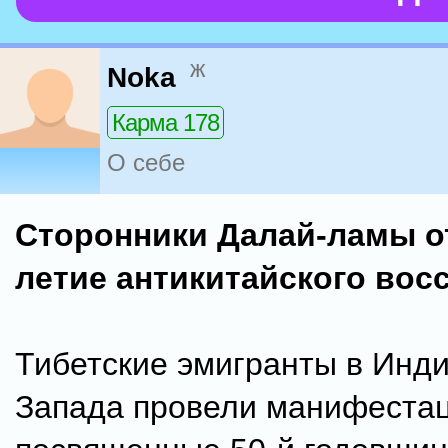
ж
Noka
Карма 178
О себе
Сторонники Далай-ламы о
летие антикитайского вос
Тибетские эмигранты в Инди
Запада провели манифестац