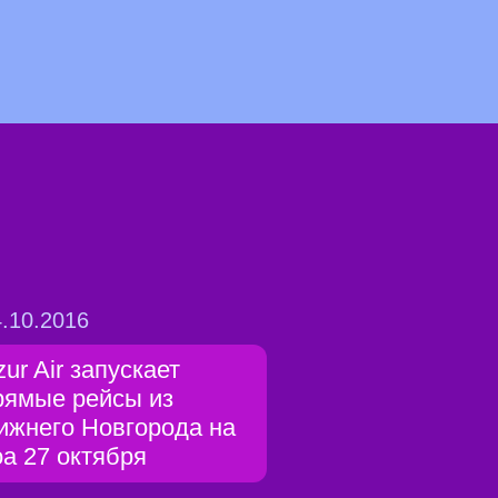
.10.2016
zur Air запускает
рямые рейсы из
ижнего Новгорода на
оа 27 октября