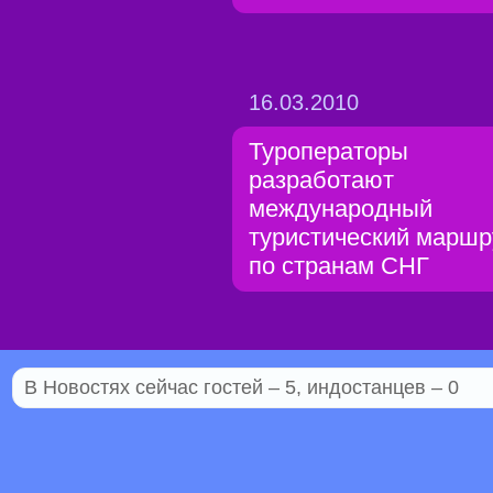
16.03.2010
Туроператоры
разработают
международный
туристический маршр
по странам СНГ
В Новостях сейчас гостей – 5, индостанцев – 0