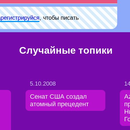
арeгиcтpируйся
, чтобы писать
Случайные топики
5.10.2008
14
Сенат США создал
A
атомный прецедент
п
Н
Г