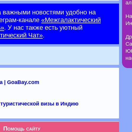
ал
а важными новостями удобно на
На
еграм-канале
«Межгалактический
Ин
ь»
. У нас также есть уютный
тический Чат»
.
Др
Са
ЮН
на
а | GoaBay.com
туристической визы в Индию
Помощь сайту