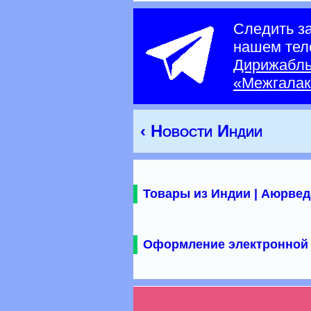
Следить з
нашем тел
Дирижабл
«Межгалак
‹ Новости Индии
Товары из Индии | Аюрвед
Оформление электронной 