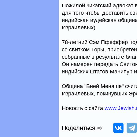
Пожилой чикагский адвокат
для того чтобы доставить с
индийская иудейская община
Израилевых).
78-летний Сэм Пфеффер под
со свитком Торы, приобретен
собранные в результате бла
Он намерен передать Свито
индийских штатов Манипур и
Община "Бней Менаше" счита
Израилевых, покинувших Эре
Новость с сайта
www.Jewish.
Поделиться ➩