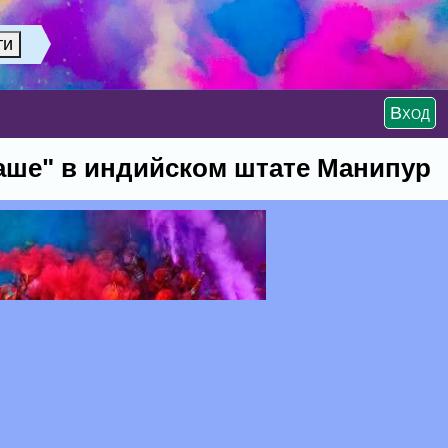
Вход
аше" в индийском штате Манипур