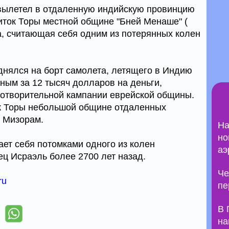
 вылетел в отдаленную индийскую провинцию
виток Торы местной общине "Бней Менаше" (
, считающая себя одним из потерянных колен
нялся на борт самолета, летящего в Индию
ным за 12 тысяч долларов на деньги,
готворительной кампании еврейской общины.
к Торы небольшой общине отдаленных
 Мизорам.
На
но
ет себя потомками одного из колен
аэ
ц Исраэль более 2700 лет назад.
Че
ru
пе
В 
на