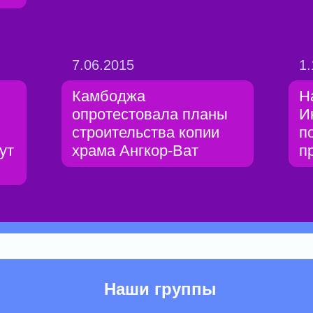
7.06.2015
1.
Камбоджа
Н
опротестовала планы
И
строительства копии
п
ут
храма Ангкор-Ват
п
Наши группы