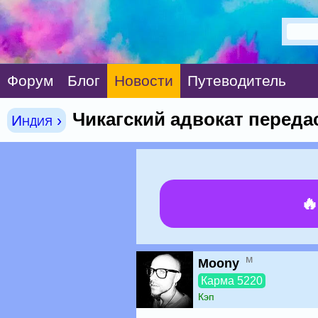
Форум
Блог
Новости
Путеводитель
Чикагский адвокат переда
Индия ›

м
Moony
Карма 5220
Кэп