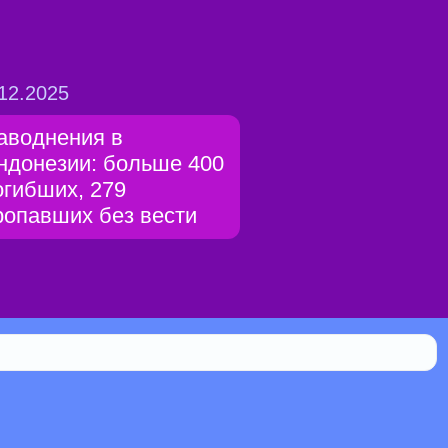
12.2025
аводнения в
ндонезии: больше 400
огибших, 279
ропавших без вести