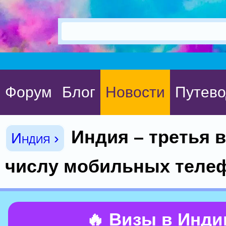
Форум
Блог
Новости
Путево
Индия – третья 
Индия ›
числу мобильных теле
🔥 Визы в Инд