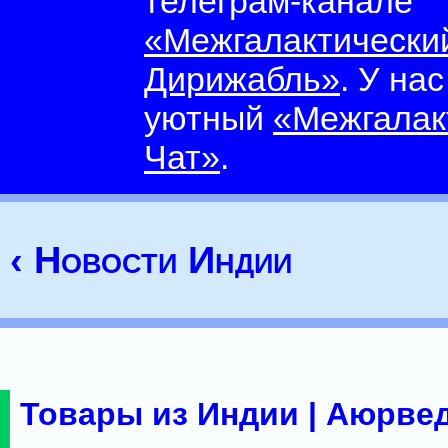
телеграм-канале
«Межгалактически
Дирижабль»
. У на
уютный
«Межгалак
Чат»
.
‹ Новости Индии
Товары из Индии | Аюрвед