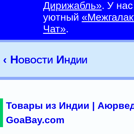
Дирижабль»
. У на
уютный
«Межгалак
Чат»
.
‹ Новости Индии
Товары из Индии | Аюрвед
GoaBay.com