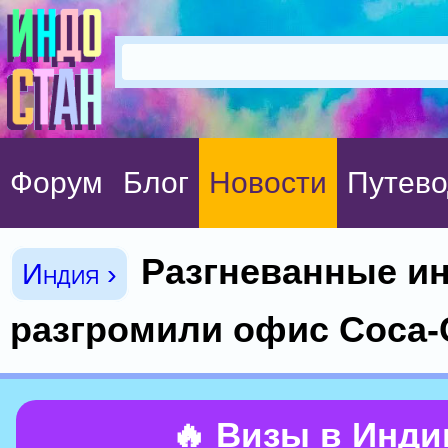
Форум
Блог
Новости
Путево
Разгневанные и
Индия ›
разгромили офис Coca-
🔥 Визы в Инд