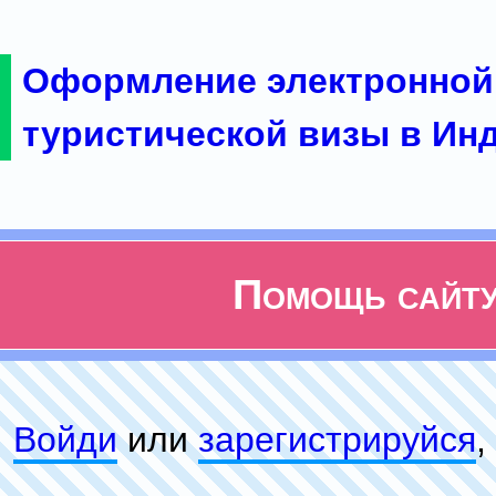
Оформление электронной
туристической визы в Ин
Помощь сайт
Войди
или
зарeгиcтpируйся
,