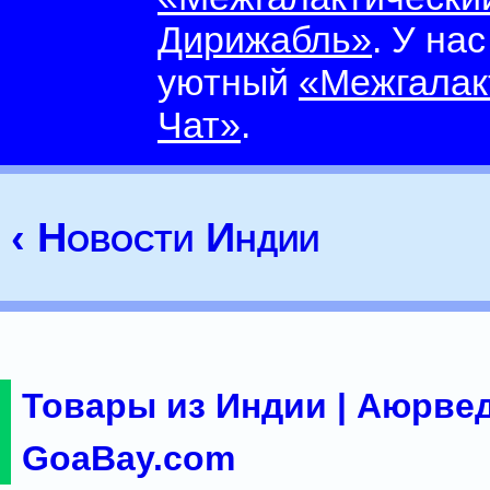
Дирижабль»
. У на
уютный
«Межгалак
Чат»
.
‹ Новости Индии
Товары из Индии | Аюрвед
GoaBay.com