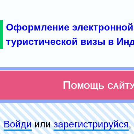
Оформление электронной
туристической визы в Ин
Помощь сайт
Войди
или
зарeгиcтpируйся
,