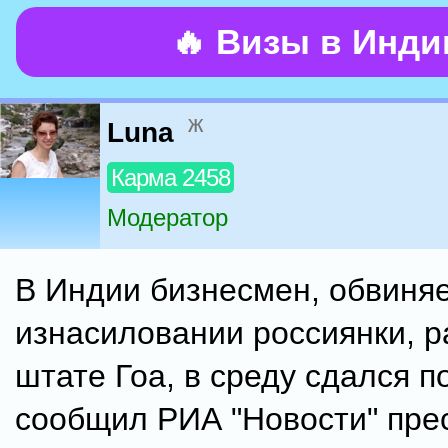
🔥 Визы в Инд
ж
Luna
Карма 2458
Модератор
В Индии бизнесмен, обвиня
изнасиловании россиянки, 
штате Гоа, в среду сдался п
сообщил РИА "Новости" пре