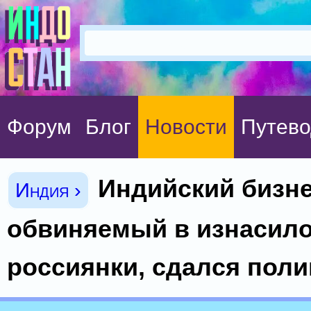
Форум
Блог
Новости
Путево
Индийский бизн
Индия ›
обвиняемый в изнасил
россиянки, сдался пол