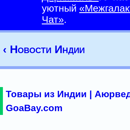
уютный
«Межгалак
Чат»
.
‹ Новости Индии
Товары из Индии | Аюрвед
GoaBay.com