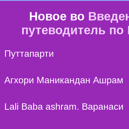
Новое во
Введе
путеводитель по
Путтапарти
Агхори Маникандан Ашрам
Lali Baba ashram. Варанаси