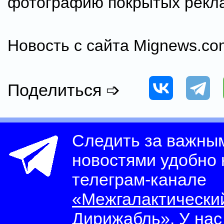
фотографию покрытых рекла
Новость с сайта Mignews.co
Поделиться ➩
Следить за важны
новостями удобно
телеграм-канале
«Межгалактически
Дирижабль»
. У на