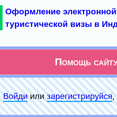
Оформление электронной
туристической визы в Ин
Помощь сайт
Войди
или
зарeгиcтpируйся
,