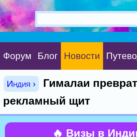
Форум
Блог
Новости
Путево
Гималаи преврат
Индия ›
рекламный щит
🔥 Визы в Инд