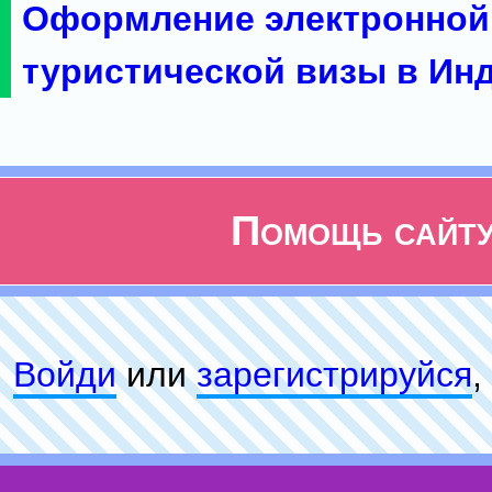
Оформление электронной
туристической визы в Ин
Помощь сайт
Войди
или
зарeгиcтpируйся
,