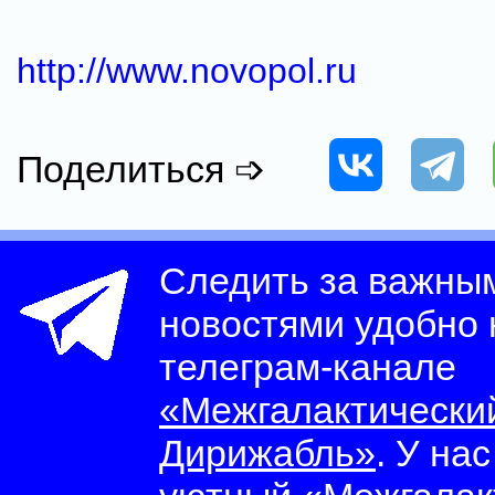
http://www.novopol.ru
Поделиться ➩
Следить за важны
новостями удобно
телеграм-канале
«Межгалактически
Дирижабль»
. У на