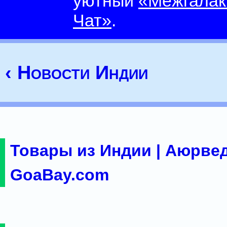
уютный
«Межгалак
Чат»
.
‹ Новости Индии
Товары из Индии | Аюрвед
GoaBay.com