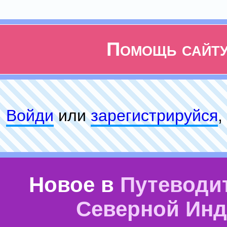
Помощь сайт
Войди
или
зарeгиcтpируйся
,
Новое в
Путеводи
Северной Ин