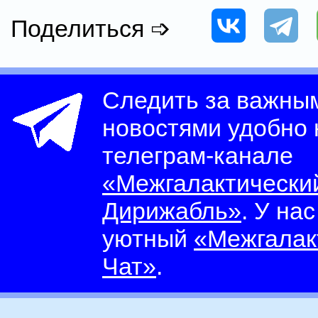
Поделиться ➩
Следить за важны
новостями удобно
телеграм-канале
«Межгалактически
Дирижабль»
. У на
уютный
«Межгалак
Чат»
.