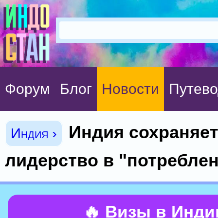
Форум
Блог
Новости
Путево
Индия сохраняе
Индия ›
лидерство в "потреблен
🔥 Визы в Инд