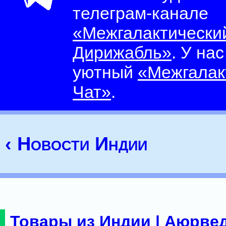
телеграм-канале
«Межгалактически
Дирижабль»
. У на
уютный
«Межгалак
Чат»
.
‹ Новости Индии
Товары из Индии | Аюрвед