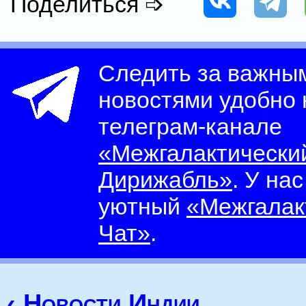
Поделиться ➩
Следить за важны
новостями удобно
телеграм-канале
«Межгалактически
Дирижабль»
. У на
уютный
«Межгалак
Чат»
.
‹ Новости Индии