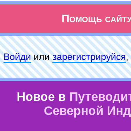
Помощь сайт
Войди
или
зарeгиcтpируйся
,
Новое в
Путеводи
Северной Ин