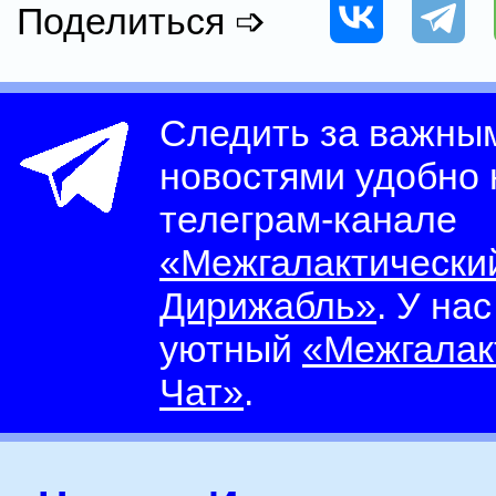
Поделиться ➩
Следить за важны
новостями удобно
телеграм-канале
«Межгалактически
Дирижабль»
. У на
уютный
«Межгалак
Чат»
.