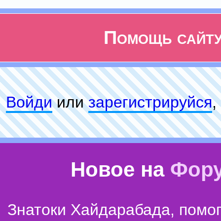
Помощь сайт
Войди
или
зарeгиcтpируйся
,
Новое на
Фор
Знатоки Хайдарабада, помог