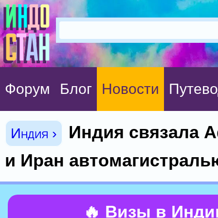
Форум
Блог
Новости
Путево
Индия связала 
Индия ›
и Иран автомагистраль
🔥 Визы в Инд