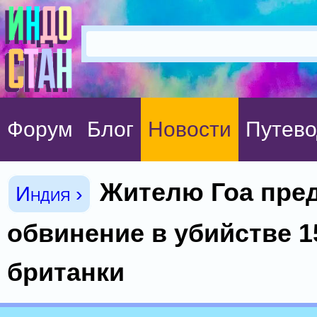
Форум
Блог
Новости
Путево
Жителю Гоа пре
Индия ›
обвинение в убийстве 1
британки