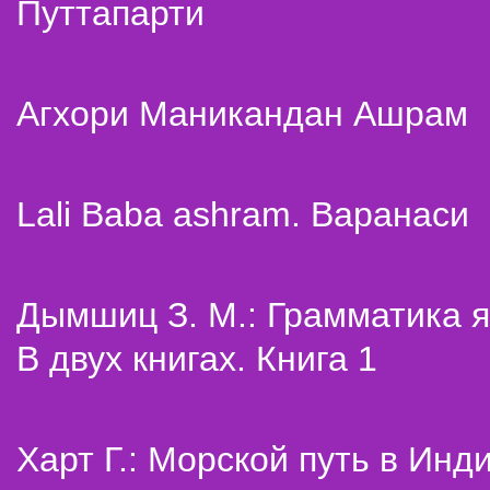
Путтапарти
Агхори Маникандан Ашрам
Lali Baba ashram. Варанаси
Дымшиц З. М.: Грамматика я
В двух книгах. Книга 1
Харт Г.: Морской путь в Инд