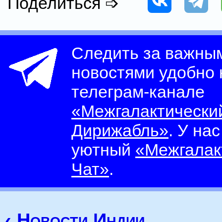
Поделиться ➩
Следить за важны
новостями удобно
телеграм-канале
«Межгалактически
Дирижабль»
. У на
уютный
«Межгалак
Чат»
.
‹ Новости Индии