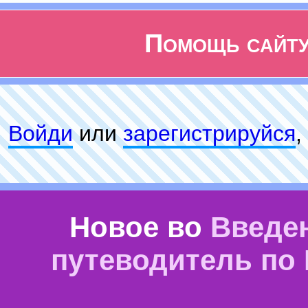
Помощь сайт
Войди
или
зарeгиcтpируйся
,
Новое во
Введе
путеводитель по