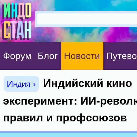
Форум
Блог
Новости
Путево
Индийский кино
Индия ›
эксперимент: ИИ-револ
правил и профсоюзов