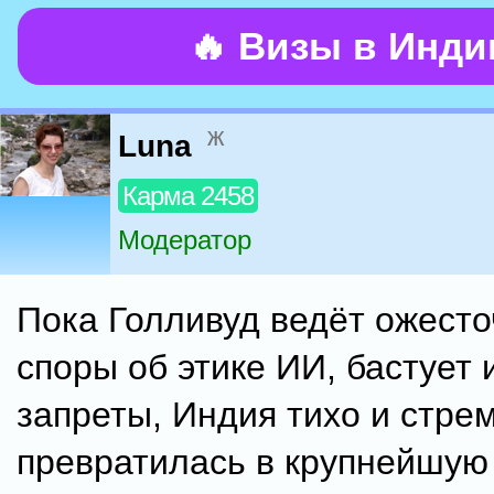
🔥 Визы в Инд
ж
Luna
Карма 2458
Модератор
Пока Голливуд ведёт ожест
споры об этике ИИ, бастует 
запреты, Индия тихо и стре
превратилась в крупнейшую