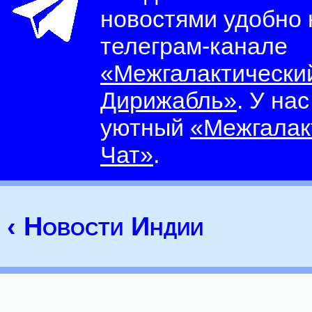
новостями удобно
телеграм-канале
«Межгалактически
Дирижабль»
. У на
уютный
«Межгалак
Чат»
.
‹ Новости Индии