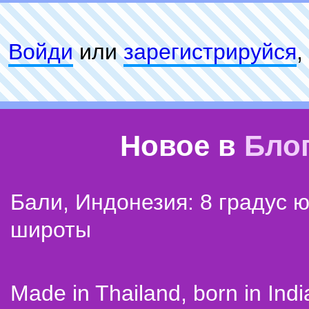
Войди
или
зарeгиcтpируйся
,
Новое в
Бло
Бали, Индонезия: 8 градус 
широты
Made in Thailand, born in Indi