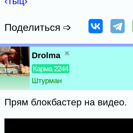
‹тыц›
Поделиться ➩
ж
Drolma
Карма 2244
Штурман
Прям блокбастер на видео.