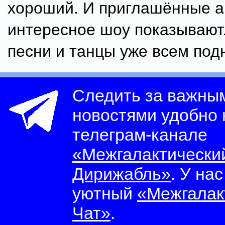
хороший. И приглашённые а
интересное шоу показывают
песни и танцы уже всем под
Следить за важны
новостями удобно
телеграм-канале
«Межгалактически
Дирижабль»
. У на
уютный
«Межгалак
Чат»
.