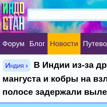
Форум
Блог
Новости
Путево
В Индии из-за д
Индия ›
мангуста и кобры на вз
полосе задержали выле