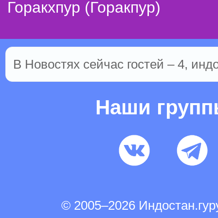
Горакхпур (Горакпур)
В Новостях сейчас гостей – 4, инд
Наши груп
© 2005–2026 Индостан.гу