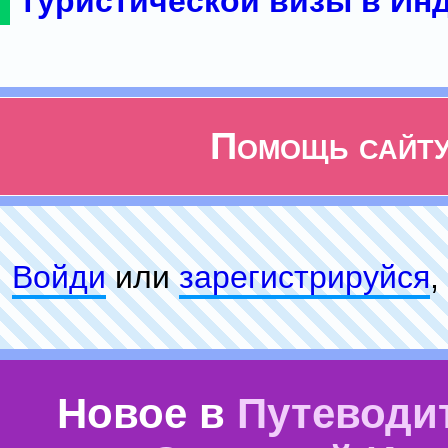
туристической визы в Ин
Помощь сайт
Войди
или
зарeгиcтpируйся
,
Новое в
Путеводи