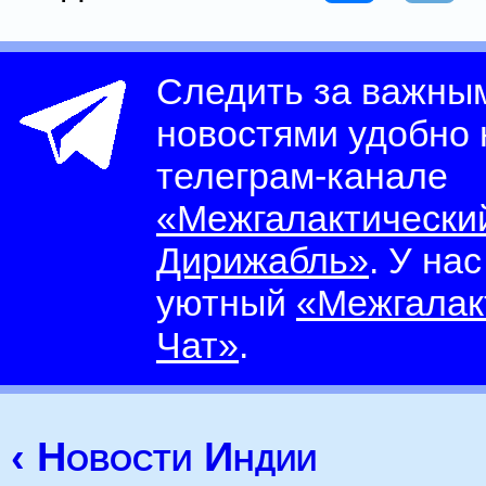
Следить за важны
новостями удобно
телеграм-канале
«Межгалактически
Дирижабль»
. У на
уютный
«Межгалак
Чат»
.
‹ Новости Индии