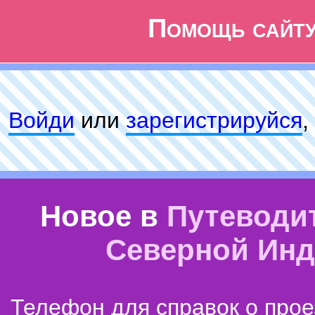
Помощь сайт
Войди
или
зарeгиcтpируйся
,
Новое в
Путеводи
Северной Ин
Телефон для справок о прое