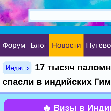
Форум
Блог
Новости
Путево
17 тысяч палом
Индия ›
спасли в индийских Ги
🔥 Визы в Инд