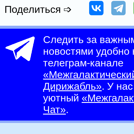
Поделиться ➩
Следить за важны
новостями удобно
телеграм-канале
«Межгалактически
Дирижабль»
. У на
уютный
«Межгалак
Чат»
.