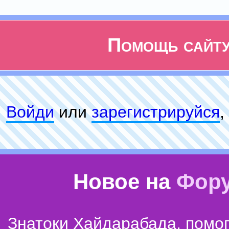
Помощь сайт
Войди
или
зарeгиcтpируйся
,
Новое на
Фор
Знатоки Хайдарабада, помог