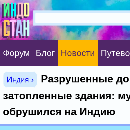
Форум
Блог
Новости
Путево
Разрушенные до
Индия ›
затопленные здания: м
обрушился на Индию