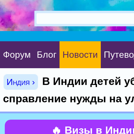
Форум
Блог
Новости
Путево
В Индии детей у
Индия ›
справление нужды на у
🔥 Визы в Инд