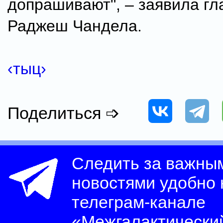
допрашивают", – заявила гл
Раджеш Чандела.
‹тыц›
Поделиться ➩
Следить за важны
новостями удобно
телеграм-канале
«Межгалактически