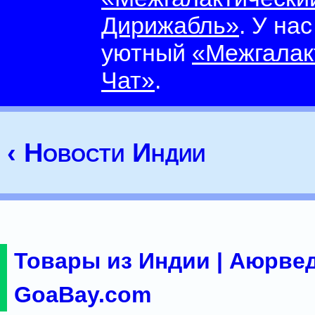
Дирижабль»
. У на
уютный
«Межгалак
Чат»
.
‹ Новости Индии
Товары из Индии | Аюрвед
GoaBay.com