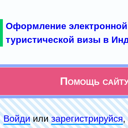
Оформление электронной
туристической визы в Ин
Помощь сайт
Войди
или
зарeгиcтpируйся
,