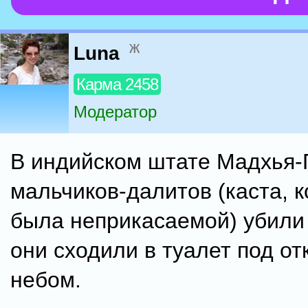
ж
Luna
Карма 2458
Модератор
В индийском штате Мадхья-
мальчиков-далитов (каста, 
была неприкасаемой) убили 
они сходили в туалет под о
небом.