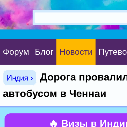
Форум
Блог
Новости
Путево
Дорога провали
Индия ›
автобусом в Ченнаи
🔥 Визы в Инд