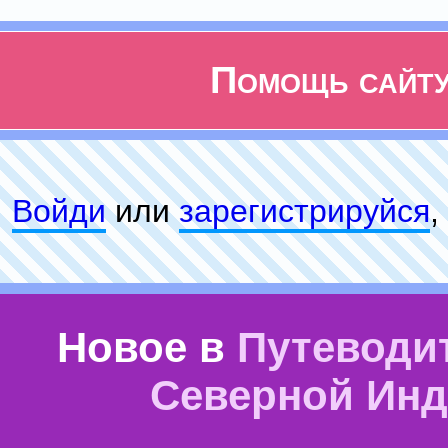
Помощь сайт
Войди
или
зарeгиcтpируйся
,
Новое в
Путеводи
Северной Ин