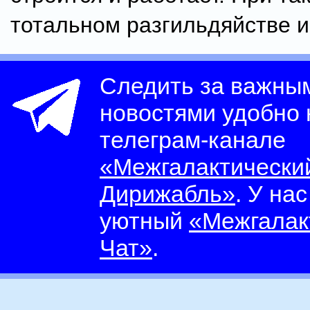
тотальном разгильдяйстве и
Следить за важны
новостями удобно
телеграм-канале
«Межгалактически
Дирижабль»
. У на
уютный
«Межгалак
Чат»
.