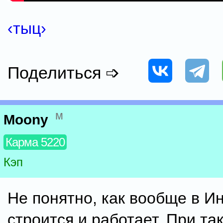
‹тыц›
Поделиться ➩
м
Moony
Карма 5220
Кэп
Не понятно, как вообще в И
строится и работает. При та