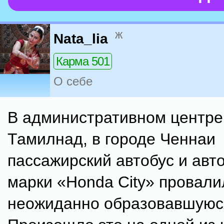
ж
Nata_lia
Карма 501
О себе
В административном центре
Тамилнад, в городе Ченнаи
пассажирский автобус и авт
марки «Honda City» провали
неожиданно образовавшуюся