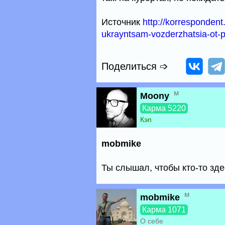
Источник
http://korresponden
ukrayntsam-vozderzhatsia-ot-
Поделиться ➩
м
Moony
Карма 5220
Кэп
mobmike
Ты слышал, чтобы кто-то зд
м
mobmike
Карма 1071
О себе