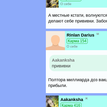
О себе
А местные кстати, волнуются
делают себе прививки. Забоя
м
Rinlan Darius
Карма 154
О себе
Aakanksha
прививки
Полтора миллиарда доз вакци
прибыли.
ж
Aakanksha
Карма 416