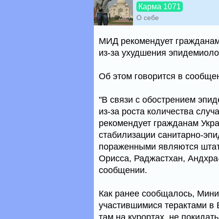
Карма 1071
О себе
МИД рекомендует гражданам
из-за ухудшения эпидемиоло
Об этом говорится в сообще
"В связи с обострением эпи
из-за роста количества слу
рекомендует гражданам Укра
стабилизации санитарно-эпи
пораженными являются штаты
Орисса, Раджастхан, Андхра-
сообщении.
Как ранее сообщалось, Мини
участившимися терактами в 
там на курортах, не покидать