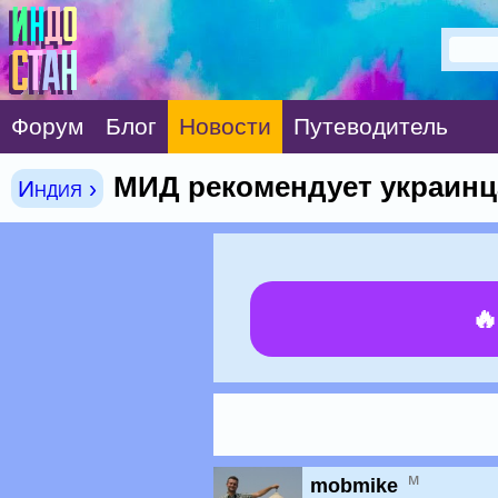
Форум
Блог
Новости
Путеводитель
МИД рекомендует украинц
Индия ›

м
mobmike