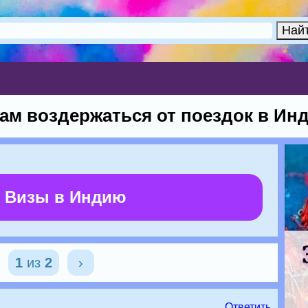
ам воздержаться от поездок в Ин
 Визы в Индию
1
из
2
›
Ответить