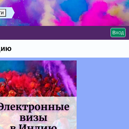
Вход
дию