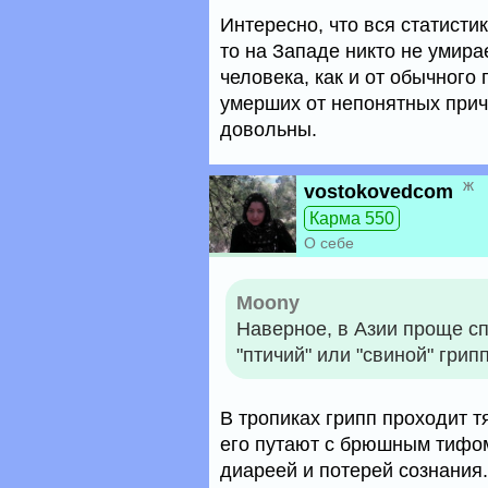
Интересно, что вся статистик
то на Западе никто не умира
человека, как и от обычного
умерших от непонятных причи
довольны.
ж
vostokovedcom
Карма 550
О себе
Moony
Наверное, в Азии проще с
"птичий" или "свиной" грип
В тропиках грипп проходит 
его путают с брюшным тифом
диареей и потерей сознания.