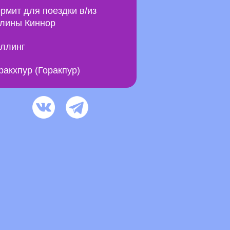
рмит для поездки в/из
лины Киннор
ллинг
ракхпур (Горакпур)