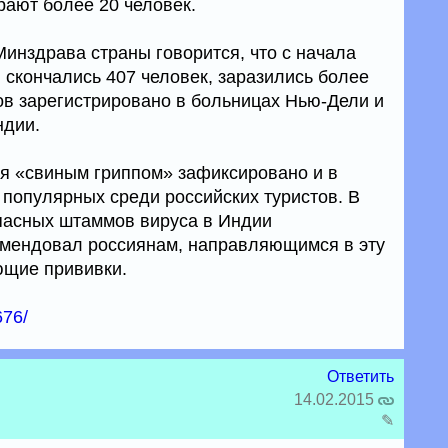
рают более 20 человек.
нздрава страны говорится, что с начала
и скончались 407 человек, заразились более
ов зарегистрировано в больницах Нью-Дели и
ндии.
я «свиным гриппом» зафиксировано и в
 популярных среди российских туристов. В
пасных штаммов вируса в Индии
омендовал россиянам, направляющимся в эту
ющие прививки.
676/
Ответить
14.02.2015
✎