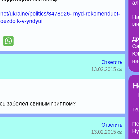
ал
t.net/ukraine/politics/3478926- myd-rekomenduet-
На
poezdo k-v-yndyui
Ин
Др
Са
ЮН
на
Ответить
13.02.2015
Н
есь заболел свиным гриппом?
Те
Пе
Ответить
Ну
13.02.2015