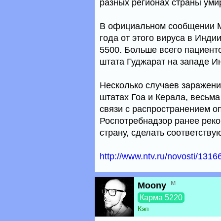
разных регионах страны уми
В официальном сообщении Ми
года от этого вируса в Инди
5500. Больше всего пациент
штата Гуджарат на западе И
Несколько случаев заражени
штатах Гоа и Керала, весьма
связи с распространением о
Роспотребнадзор ранее рек
страну, сделать соответству
http://www.ntv.ru/novosti/1316
м
Moony
Карма 5220
Кэп