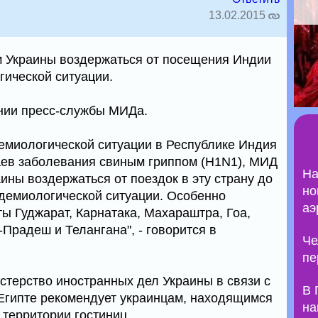
13.02.2015
 Украины воздержаться от посещения Индии
гической ситуации.
нии пресс-службы МИДа.
демиологической ситуации в Республике Индия
чаев заболевания свиным гриппом (H1N1), МИД
На
ины воздержаться от поездок в эту страну до
но
демиологической ситуации. Особенно
аэ
 Гуджарат, Карнатака, Махараштра, Гоа,
Прадеш и Телангана", - говорится в
Че
пе
стерство иностранных дел Украины в связи с
В 
Египте рекомендует украинцам, находящимся
на
 территории гостиниц.