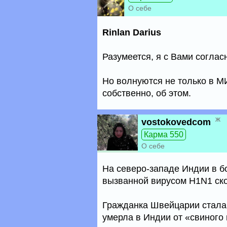
О себе
Rinlan Darius
Разумеется, я с Вами согласн
Но волнуются не только в М
собственно, об этом.
ж
vostokovedcom
Карма 550
О себе
На северо-западе Индии в б
вызванной вирусом H1N1 ск
Гражданка Швейцарии стала 
умерла в Индии от «свиного 