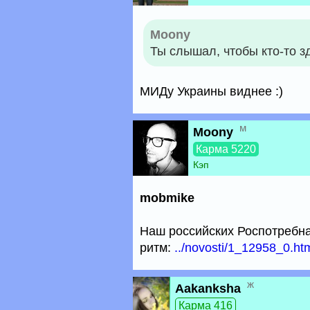
Moony
Ты слышал, чтобы кто-то 
МИДу Украины виднее :)
м
Moony
Карма 5220
Кэп
mobmike
Наш российских Роспотребнад
ритм:
../novosti/1_12958_0.ht
ж
Aakanksha
Карма 416