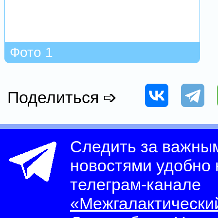
Фото 1
Поделиться ➩
Следить за важны
новостями удобно
телеграм-канале
«Межгалактически