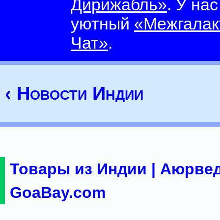
Дирижабль»
. У на
уютный
«Межгалак
Чат»
.
‹ Новости Индии
Товары из Индии | Аюрвед
GoaBay.com