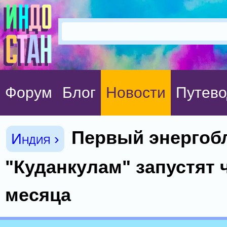
Форум
Блог
Новости
Путево
Первый энергоб
Индия ›
"Куданкулам" запустят 
месяца