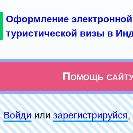
Оформление электронной
туристической визы в Ин
Помощь сайт
Войди
или
зарeгиcтpируйся
,