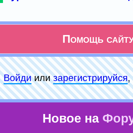
Помощь сайт
Войди
или
зарeгиcтpируйся
,
Новое на
Фор