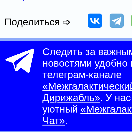
Поделиться ➩
Следить за важны
новостями удобно
телеграм-канале
«Межгалактически
Дирижабль»
. У на
уютный
«Межгалак
Чат»
.