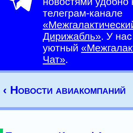
новостями удобно
телеграм-канале
«Межгалактически
Дирижабль»
. У на
уютный
«Межгалак
Чат»
.
‹ Новости авиакомпаний