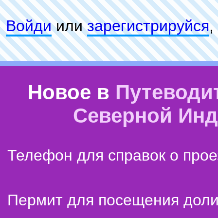
Войди
или
зарeгиcтpируйся
,
Новое в
Путеводи
Северной Ин
Телефон для справок о прое
Пермит для посещения дол