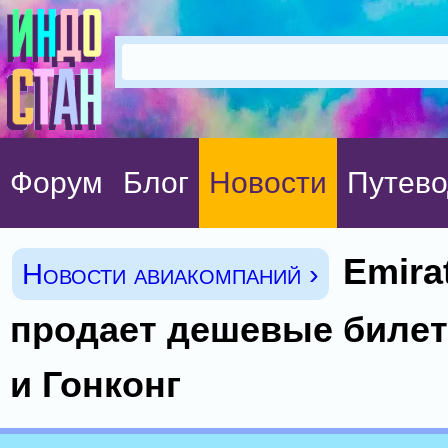
Форум
Блог
Новости
Путево
Emira
Новости авиакомпаний ›
продает дешевые билет
и Гонконг