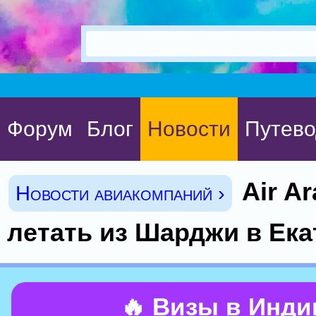
Форум
Блог
Новости
Путево
Air A
Новости авиакомпаний ›
летать из Шарджи в Ека
🔥 Визы в Инд