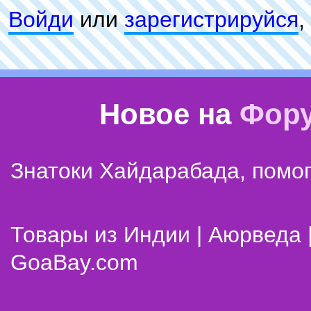
Войди
или
зарeгиcтpируйся
,
Новое на
Фор
Знатоки Хайдарабада, помог
Товары из Индии | Аюрведа 
GoaBay.com