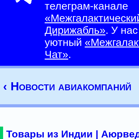
телеграм-канале
«Межгалактически
Дирижабль»
. У на
уютный
«Межгалак
Чат»
.
‹ Новости авиакомпаний
Товары из Индии | Аюрвед