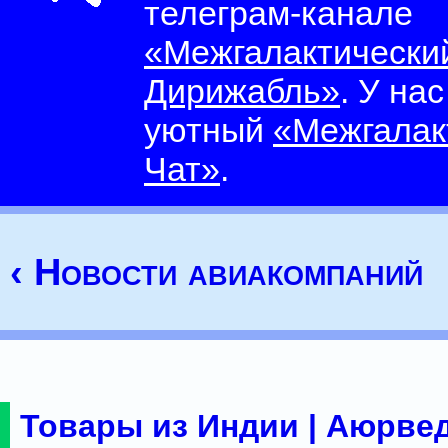
телеграм-канале
«Межгалактически
Дирижабль»
. У на
уютный
«Межгалак
Чат»
.
‹ Новости авиакомпаний
Товары из Индии | Аюрвед