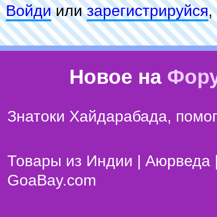
Войди
или
зарeгиcтpируйся
,
Новое на
Фор
Знатоки Хайдарабада, помог
Товары из Индии | Аюрведа 
GoaBay.com