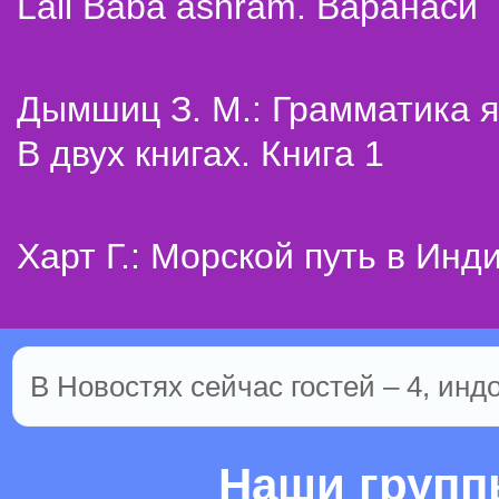
Lali Baba ashram. Варанаси
Дымшиц З. М.: Грамматика я
В двух книгах. Книга 1
Харт Г.: Морской путь в Инд
В Новостях сейчас гостей – 4, инд
Наши груп