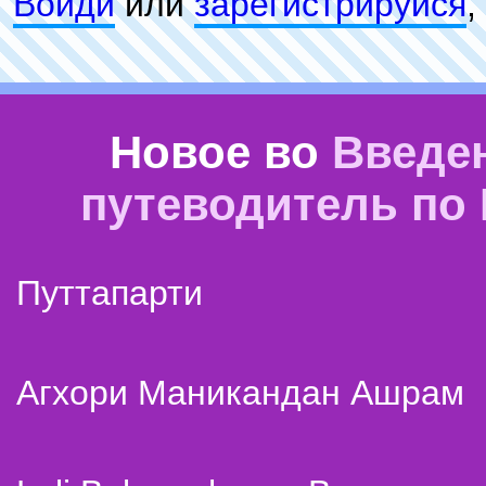
Войди
или
зарeгиcтpируйся
,
Новое во
Введе
путеводитель по
Путтапарти
Агхори Маникандан Ашрам