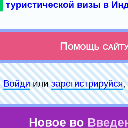
туристической визы в Ин
Помощь сайт
Войди
или
зарeгиcтpируйся
,
Новое во
Введе