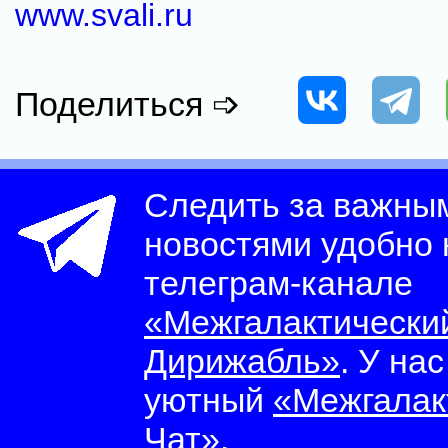
www.svali.ru
Поделиться ➩
Следить за важны
новостями удобно
телеграм-канале
«Межгалактически
Дирижабль»
. У на
уютный
«Межгалак
Чат»
.