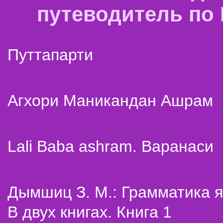
путеводитель по
Путтапарти
Агхори Маникандан Ашрам
Lali Baba ashram. Варанаси
Дымшиц З. М.: Грамматика я
В двух книгах. Книга 1