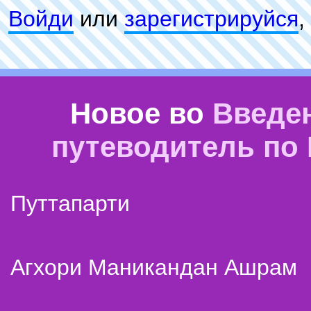
Войди
или
зарeгиcтpируйся
,
Новое во
Введе
путеводитель по
Путтапарти
Агхори Маникандан Ашрам