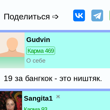
Поделиться ➩
Gudvin
Карма 469
О себе
19 за бангкок - это ништяк.
ж
Sangita1
Карма 93