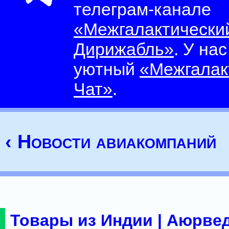
телеграм-канале
«Межгалактически
Дирижабль»
. У на
уютный
«Межгалак
Чат»
.
‹ Новости авиакомпаний
Товары из Индии | Аюрвед