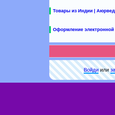
Товары из Индии | Аюрвед
Оформление электронной 
Войди
или
з