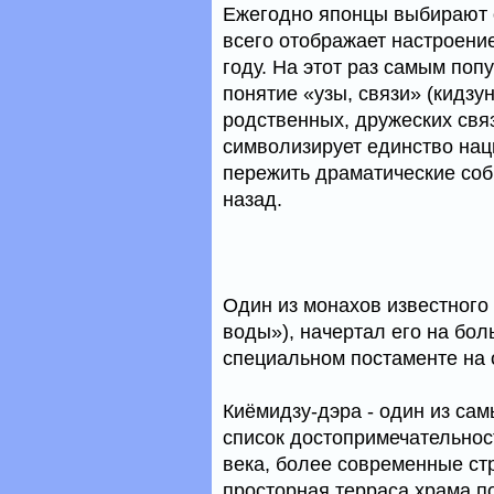
Ежегодно японцы выбирают о
всего отображает настроен
году. На этот раз самым по
понятие «узы, связи» (кидзун
родственных, дружеских свя
символизирует единство нац
пережить драматические соб
назад.
Один из монахов известного
воды»), начертал его на бол
специальном постаменте на 
Киёмидзу-дэра - один из са
список достопримечательнос
века, более современные стр
просторная терраса храма п