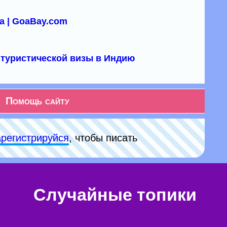
а | GoaBay.com
туристической визы в Индию
Помощь сайту
арeгиcтpируйся
, чтобы писать
Случайные топики