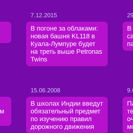
7.12.2015
29
В погоне за облаками:
В
новая башня KL118 в
с
Куала-Лумпуре будет
п
на треть выше Petronas
Twins
15.06.2008
9.
В школах Индии введут
П
ем
обязательный предмет
т
по изучению правил
о
дорожного движения
м