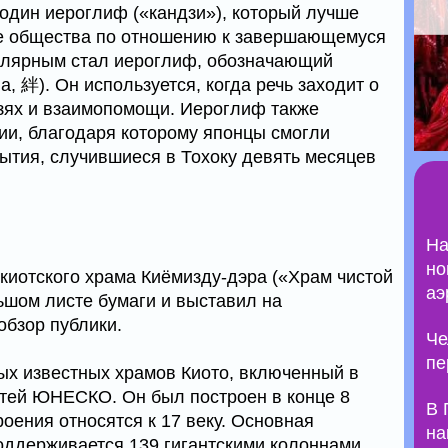
дин иероглиф («кандзи»), который лучше
ие общества по отношению к завершающемуся
пулярным стал иероглиф, обозначающий
а, 絆). Он используется, когда речь заходит о
зях и взаимопомощи. Иероглиф также
ии, благодаря которому японцы смогли
ытия, случившиеся в Тохоку девять месяцев
На
но
 киотского храма Киёмизду-дэра («Храм чистой
аэ
ьшом листе бумаги и выставил на
обзор публики.
Че
пе
мых известных храмов Киото, включенный в
тей ЮНЕСКО. Он был построен в конце 8
В 
оения относятся к 17 веку. Основная
на
оддерживается 139 гигантскими колоннами.