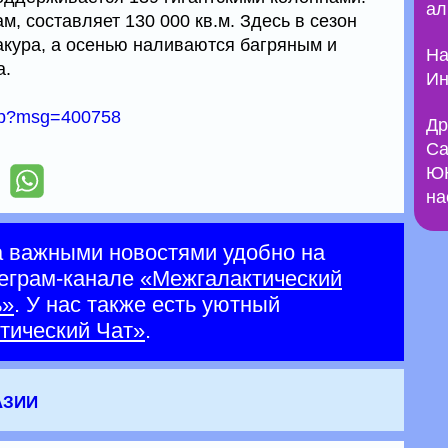
ал
, составляет 130 000 кв.м. Здесь в сезон
акура, а осенью наливаются багряным и
На
а.
Ин
asp?msg=400758
Др
Са
ЮН
на
а важными новостями удобно на
еграм-канале
«Межгалактический
ь»
. У нас также есть уютный
тический Чат»
.
Азии