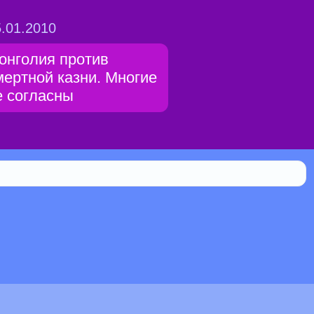
.01.2010
онголия против
мертной казни. Многие
е согласны