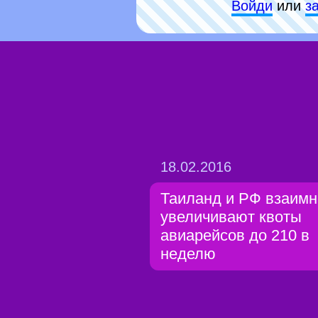
Войди
или
з
18.02.2016
Таиланд и РФ взаимн
увеличивают квоты
авиарейсов до 210 в
неделю