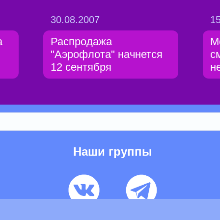
30.08.2007
15
а
Распродажа
М
"Аэрофлота" начнется
с
12 сентября
н
Наши группы