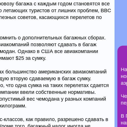
овозу багажа с каждым годом становятся все
то летающих туристов от лишних проблем, BBC
олезных советов, касающихся перелетов по
помнить о дополнительных багажных сборах.
иакомпаний позволяют сдавать в багаж
емодан. Однако в США все авиакомпании
имают $25 за сумку.
На
ах большинство американских авиакомпаний
но
ждую вторую сдаваемую в багаж сумку.
аэ
о, что одна сумка на таких перелетах сдается
омпании ввели собственные нормативы.
Че
опустимый вес чемодана у разных компаний
пе
килограмм.
В 
-классов, как правило, разрешено сдавать в
на
Кроме того, багажный налог иногда не