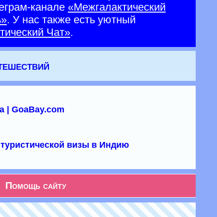
еграм-канале
«Межгалактический
ь»
. У нас также есть уютный
тический Чат»
.
утешествий
а | GoaBay.com
туристической визы в Индию
Помощь сайту