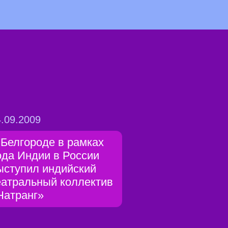
.09.2009
 Белгороде в рамках
ода Индии в России
ыступил индийский
еатральный коллектив
Натранг»