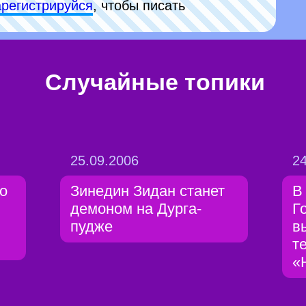
арeгиcтpируйся
, чтобы писать
Случайные топики
25.09.2006
24
о
Зинедин Зидан станет
В
демоном на Дурга-
Г
пудже
в
т
«