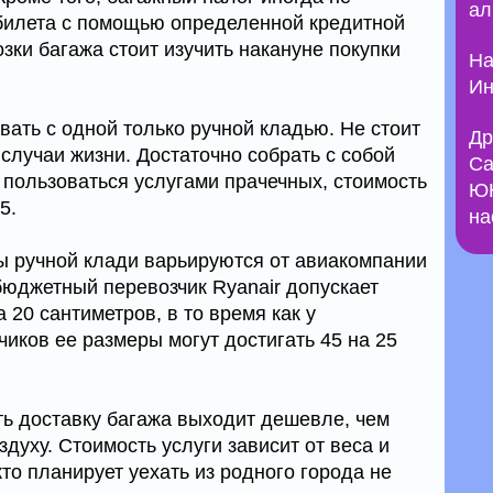
ал
 билета с помощью определенной кредитной
озки багажа стоит изучить накануне покупки
На
Ин
ать с одной только ручной кладью. Не стоит
Др
 случаи жизни. Достаточно собрать с собой
Са
е пользоваться услугами прачечных, стоимость
ЮН
5.
на
ы ручной клади варьируются от авиакомпании
бюджетный перевозчик Ryanair допускает
 20 сантиметров, в то время как у
иков ее размеры могут достигать 45 на 25
ть доставку багажа выходит дешевле, чем
здуху. Стоимость услуги зависит от веса и
кто планирует уехать из родного города не