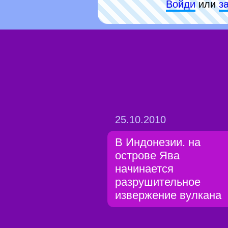
Войди
или
з
25.10.2010
В Индонезии. на
острове Ява
начинается
разрушительное
извержение вулкана