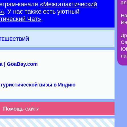
ал
еграм-канале
«Межгалактический
ь»
. У нас также есть уютный
На
тический Чат»
.
Ин
Др
утешествий
Са
ЮН
на
а | GoaBay.com
туристической визы в Индию
Помощь сайту