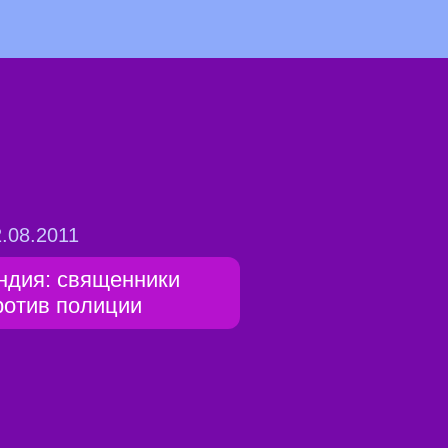
.08.2011
ндия: священники
ротив полиции