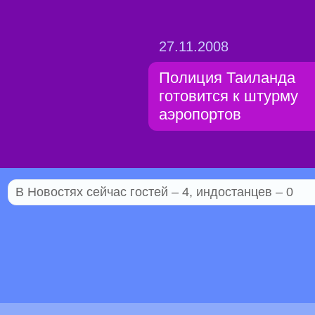
27.11.2008
Полиция Таиланда
готовится к штурму
аэропортов
В Новостях сейчас гостей – 4, индостанцев – 0