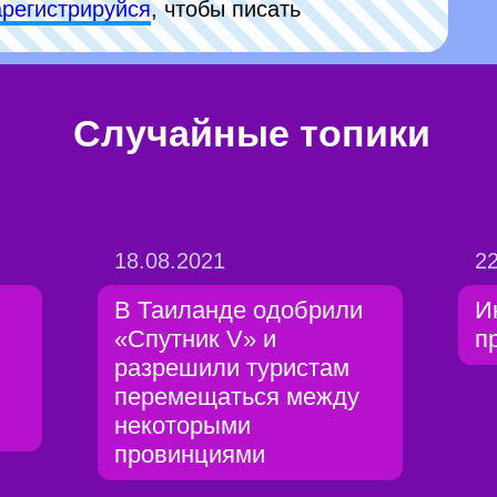
арeгиcтpируйся
, чтобы писать
Случайные топики
18.08.2021
22
В Таиланде одобрили
И
«Спутник V» и
п
разрешили туристам
перемещаться между
некоторыми
провинциями