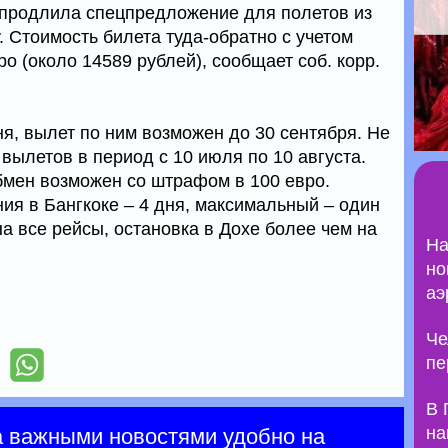
 продлила спецпредложение для полетов из
. Стоимость билета туда-обратно с учетом
ро (около 14589 рублей), сообщает соб. корр.
я, вылет по ним возможен до 30 сентября. Не
вылетов в период с 10 июля по 10 августа.
бмен возможен со штрафом в 100 евро.
я в Бангкоке – 4 дня, максимальный – один
а все рейсы, остановка в Дохе более чем на
На
но
аэ
Че
пе
В 
на
а важными новостями удобно на