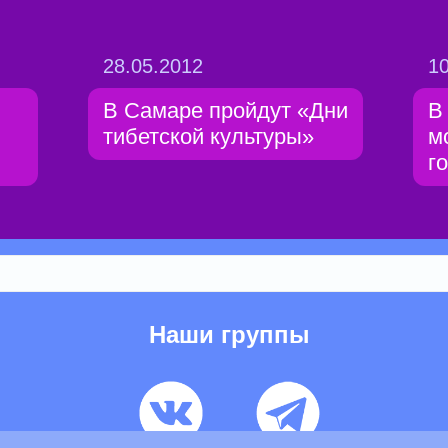
28.05.2012
10
В Самаре пройдут «Дни
В
тибетской культуры»
м
г
Наши группы