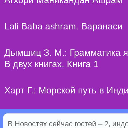
Агхори Маникандан Ашрам
Lali Baba ashram. Варанаси
Дымшиц З. М.: Грамматика я
В двух книгах. Книга 1
Харт Г.: Морской путь в Инд
В Новостях сейчас гостей – 2, инд