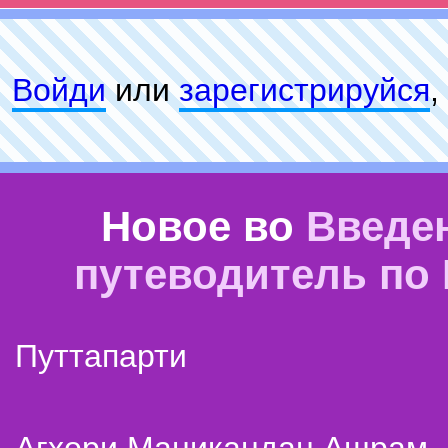
Войди
или
зарeгиcтpируйся
,
Новое во
Введе
путеводитель по
Путтапарти