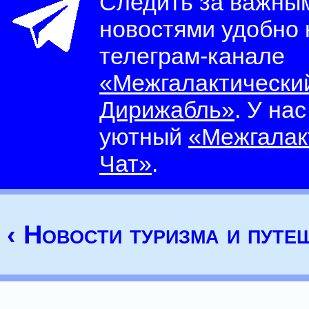
Следить за важны
новостями удобно
телеграм-канале
«Межгалактически
Дирижабль»
. У на
уютный
«Межгалак
Чат»
.
‹ Новости туризма и путе