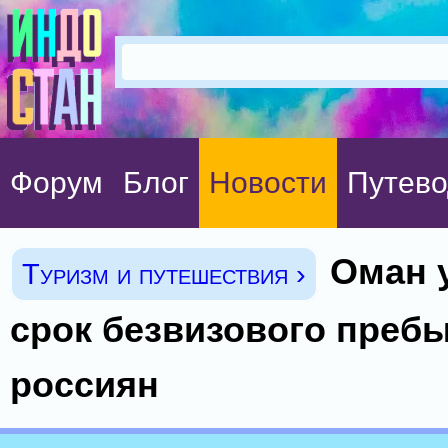
Форум
Блог
Новости
Путево
Оман 
Туризм и путешествия ›
срок безвизового преб
россиян