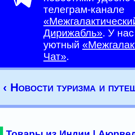
телеграм-канале
«Межгалактически
Дирижабль»
. У на
уютный
«Межгалак
Чат»
.
‹ Новости туризма и путе
Товары из Индии | Аюрвед