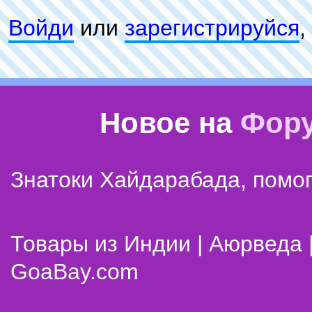
Войди
или
зарeгиcтpируйся
,
Новое на
Фор
Знатоки Хайдарабада, помог
Товары из Индии | Аюрведа 
GoaBay.com