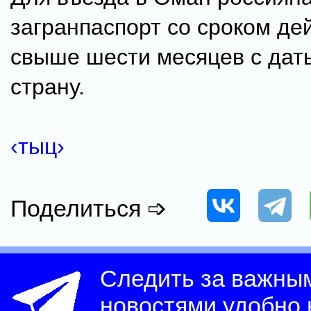
загранпаспорт со сроком де
свыше шести месяцев с дат
страну.
‹тыц›
Поделиться ➩
Следить за важны
новостями удобно