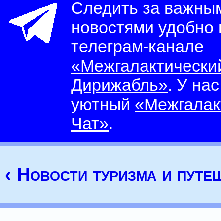
Следить за важны
новостями удобно
телеграм-канале
«Межгалактически
Дирижабль»
. У на
уютный
«Межгалак
Чат»
.
‹ Новости туризма и путе