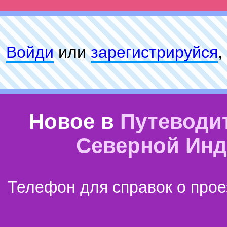
Войди
или
зарeгиcтpируйся
,
Новое в
Путеводи
Северной Ин
Телефон для справок о прое