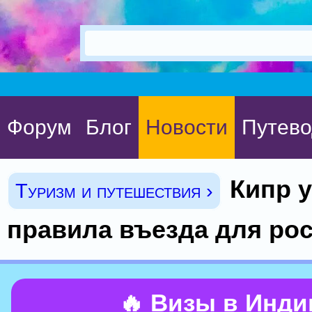
Форум
Блог
Новости
Путево
Кипр 
Туризм и путешествия ›
правила въезда для ро
🔥 Визы в Инд