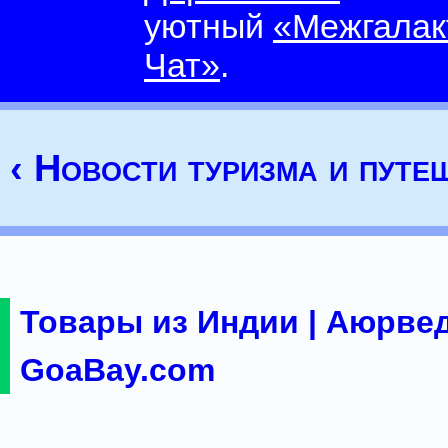
уютный
«Межгалак
Чат»
.
‹ Новости туризма и путе
Товары из Индии | Аюрвед
GoaBay.com