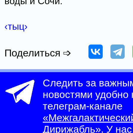
воды и Сочи.
‹тыц›
Поделиться ➩
Следить за важны
новостями удобно
телеграм-канале
«Межгалактически
Дирижабль»
. У на