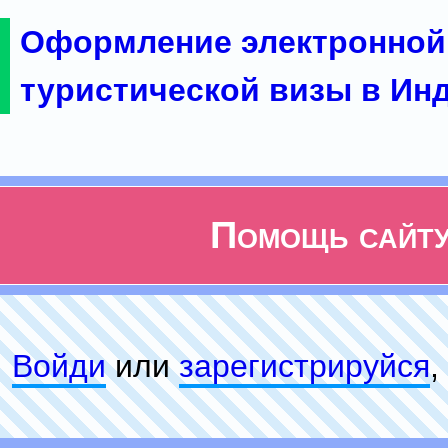
Оформление электронной
туристической визы в Ин
Помощь сайт
Войди
или
зарeгиcтpируйся
,