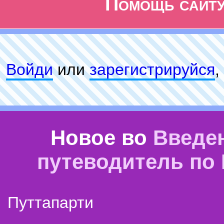
Помощь сайт
Войди
или
зарeгиcтpируйся
,
Новое во
Введе
путеводитель по
Путтапарти