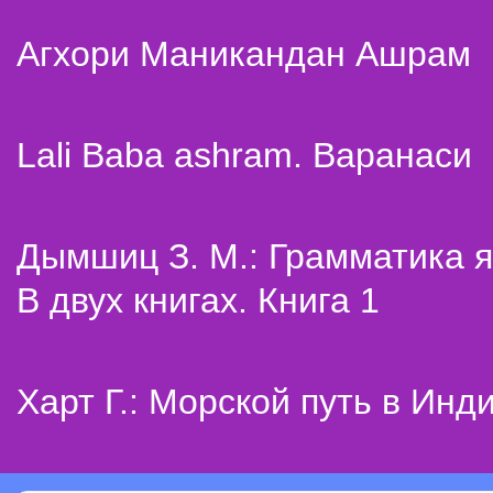
Агхори Маникандан Ашрам
Lali Baba ashram. Варанаси
Дымшиц З. М.: Грамматика я
В двух книгах. Книга 1
Харт Г.: Морской путь в Инд