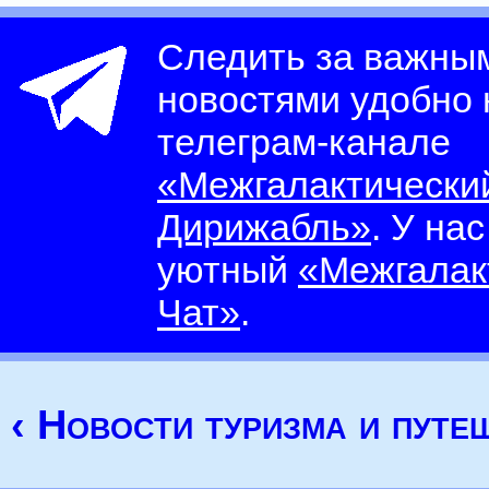
Следить за важны
новостями удобно
телеграм-канале
«Межгалактически
Дирижабль»
. У на
уютный
«Межгалак
Чат»
.
‹ Новости туризма и путе