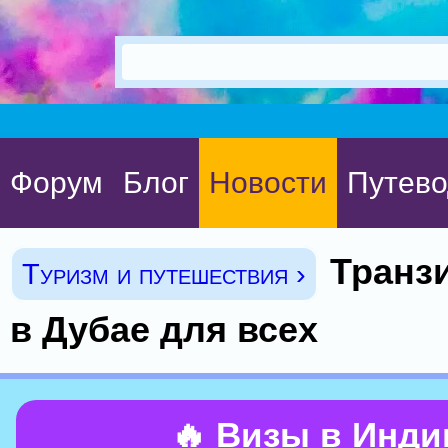
Форум
Блог
Новости
Путево
Транз
Туризм и путешествия ›
в Дубае для всех
🔥 Визы в Инд