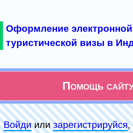
Оформление электронной
туристической визы в Ин
Помощь сайт
Войди
или
зарeгиcтpируйся
,