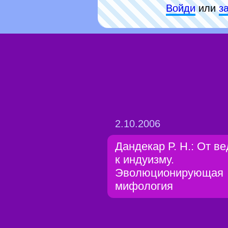
Войди
или
з
2.10.2006
Дандекар Р. Н.: От ве
к индуизму.
Эволюционирующая
мифология