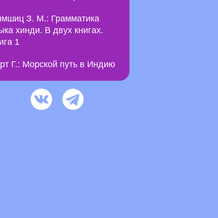
мшиц З. М.: Грамматика
ыка хинди. В двух книгах.
ига 1
рт Г.: Морской путь в Индию