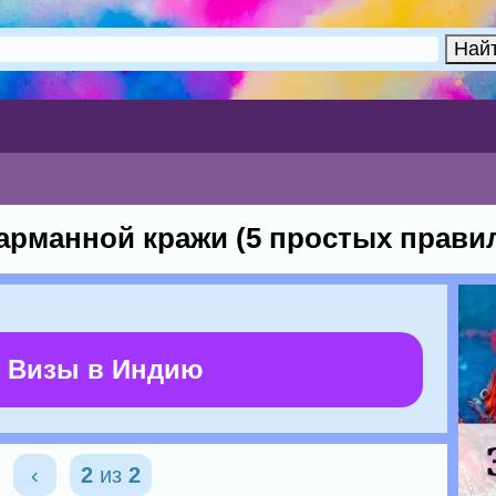
карманной кражи (5 простых прави
 Визы в Индию
‹
2
из
2