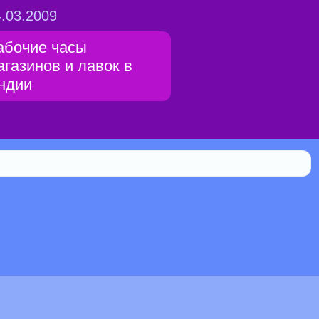
.03.2009
абочие часы
агазинов и лавок в
ндии