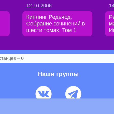
12.10.2006
14
Киплинг Редьярд:
Р
Собрание сочинений в
м
шести томах. Том 1
И
станцев – 0
Наши группы