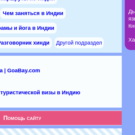
Ды
Чем заняться в Индии
яз
Кн
амы и йога в Индии
Ха
Разговорник хинди
Другой подраздел
а | GoaBay.com
туристической визы в Индию
Помощь сайту