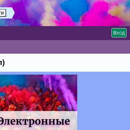
Вход
л)