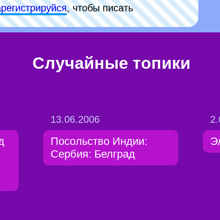
арeгиcтpируйся
, чтобы писать
Случайные топики
13.06.2006
2.
д
Посольство Индии:
Э
Сербия: Белград