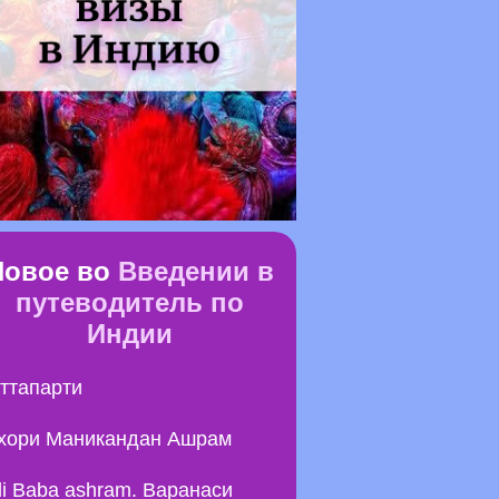
Новое во
Введении в
путеводитель по
Индии
ттапарти
хори Маникандан Ашрам
li Baba ashram. Варанаси