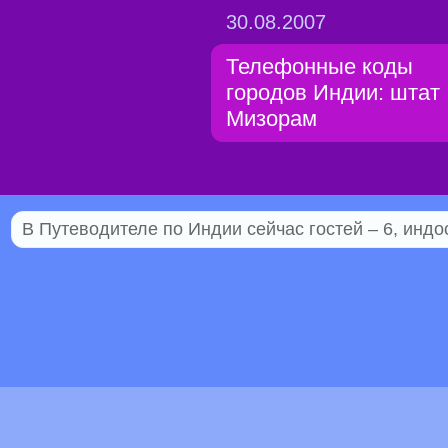
30.08.2007
Телефонные коды
городов Индии: штат
Мизорам
В Путеводителе по Индии сейчас гостей – 6, индо