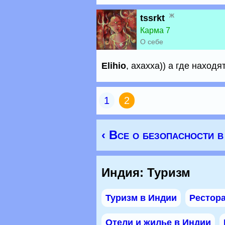
ж
tssrkt
Карма 7
О себе
Elihio
, ахахха)) а где наход
1
2
‹ Все о безопасности 
Индия: Туризм
Туризм в Индии
Рестора
Отели и жилье в Индии