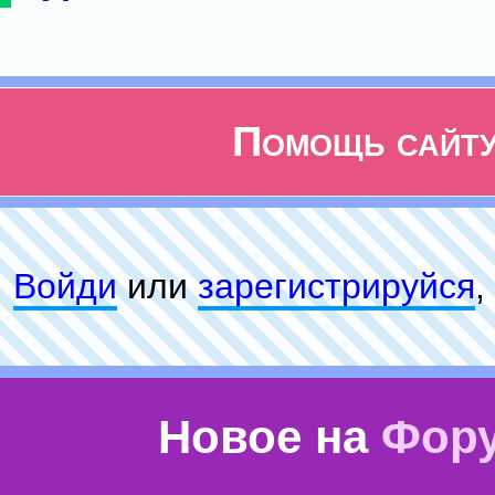
Помощь сайт
Войди
или
зарeгиcтpируйся
,
Новое на
Фор