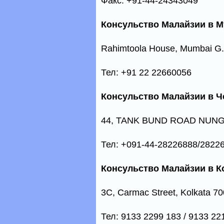
Факс: +91-44-24343049
Консульство Малайзии в 
Rahimtoola House, Mumbai G.P
Тел: +91 22 22660056
Консульство Малайзии в Ч
44, TANK BUND ROAD NUNGA
Тел: +091-44-28226888/2822
Консульство Малайзии в К
3C, Carmac Street, Kolkata 7
Тел: 9133 2299 183 / 9133 22