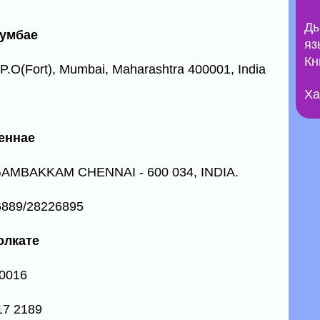
Ды
Мумбае
яз
Кн
.O(Fort), Mumbai, Maharashtra 400001, India
Ха
еннае
MBAKKAM CHENNAI - 600 034, INDIA.
6889/28226895
олкате
00016
17 2189