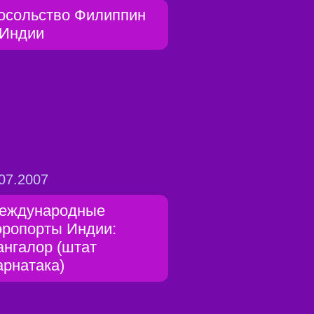
осольство Филиппин
 Индии
07.2007
еждународные
эропорты Индии:
ангалор (штат
арнатака)