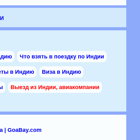
ии
ндию
Что взять в поездку по Индии
еты в Индию
Виза в Индию
ы
Выезд из Индии, авиакомпании
а | GoaBay.com