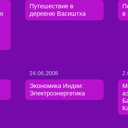
Путешествие в
П
ую
деревню Васиштха
в
24.06.2008
2.
Экономика Индии:
М
Электроэнергетика
а
Б
К