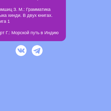
мшиц З. М.: Грамматика
ыка хинди. В двух книгах.
ига 1
рт Г.: Морской путь в Индию