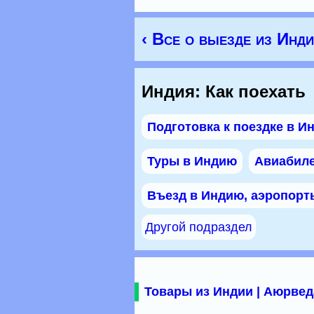
‹ Все о выезде из Инд
Индия: Как поехать
Подготовка к поездке в И
Туры в Индию
Авиабил
Въезд в Индию, аэропорт
Другой подраздел
Товары из Индии | Аюрвед