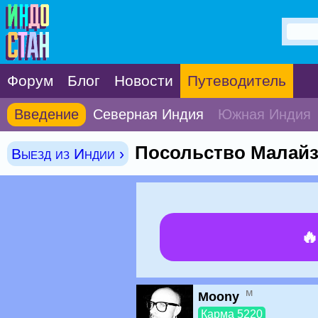
Форум
Блог
Новости
Путеводитель
Введение
Северная Индия
Южная Индия
Посольство Малайз
Выезд из Индии ›

м
Moony
Карма 5220