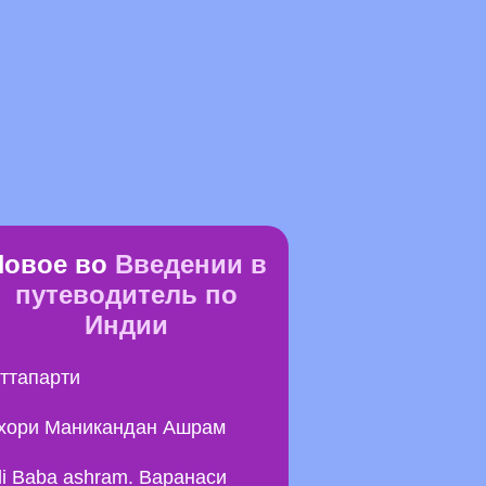
Новое во
Введении в
путеводитель по
Индии
ттапарти
хори Маникандан Ашрам
li Baba ashram. Варанаси