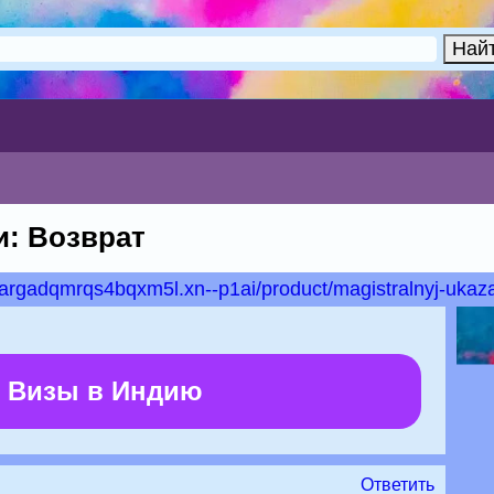
и: Возврат
bbargadqmrqs4bqxm5l.xn--p1ai/product/magistralnyj-ukaza
 Визы в Индию
Ответить