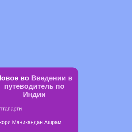
Новое во
Введении в
путеводитель по
Индии
ттапарти
хори Маникандан Ашрам