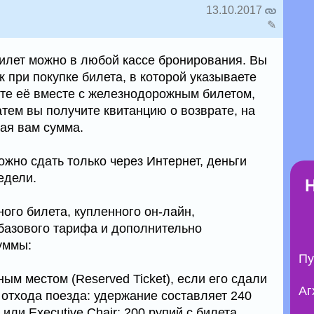
13.10.2017
✎
илет можно в любой кассе бронирования. Вы
к при покупке билета, в которой указываете
ёте её вместе с железнодорожным билетом,
тем вы получите квитанцию о возврате, на
ая вам сумма.
ожно сдать только через Интернет, деньги
едели.
ого билета, купленного он-лайн,
базового тарифа и дополнительно
уммы:
Пу
ным местом (Reserved Ticket), если его сдали
Аг
о отхода поезда: удержание составляет 240
 или Executive Chair; 200 рупий с билета