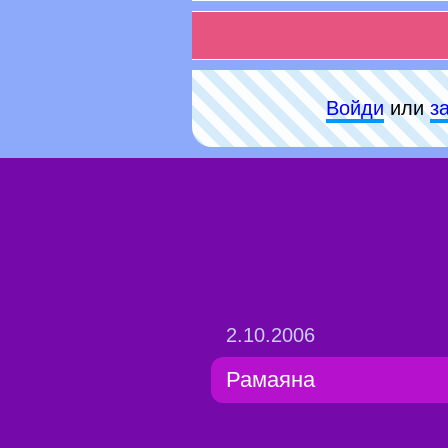
Войди
или
з
2.10.2006
Рамаяна