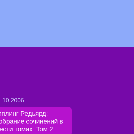
.10.2006
иплинг Редьярд:
обрание сочинений в
ести томах. Том 2