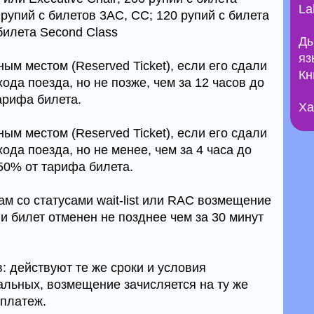
La
0 рупий с билетов 3AC, СС; 120 рупий с билета
 билета Second Class
Ды
яз
ным местом (Reserved Ticket), если его сдали
Кн
хода поезда, но не позже, чем за 12 часов до
арифа билета.
Ха
ным местом (Reserved Ticket), если его сдали
хода поезда, но не менее, чем за 4 часа до
50% от тарифа билета.
м со статусами wait-list или RAC возмещение
и билет отменен не позднее чем за 30 минут
: действуют те же сроки и условия
альных, возмещение зачисляется на ту же
 платеж.