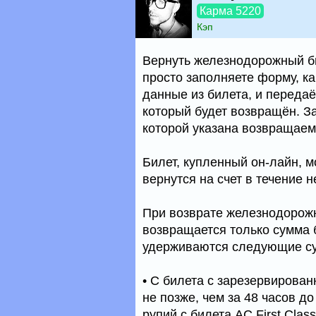
Карма 5220
Кэп
Вернуть железнодорожный б
просто заполняете форму, ка
данные из билета, и переда
который будет возвращён. За
которой указана возвращаем
Билет, купленный он-лайн, м
вернутся на счет в течение н
При возврате железнодорожн
возвращается только сумма 
удерживаются следующие с
• С билета с зарезервирован
не позже, чем за 48 часов д
рупий с билета AC First Class