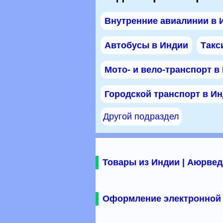
Внутренние авиалинии в 
Автобусы в Индии
Такс
Мото- и вело-транспорт в
Городской транспорт в И
Другой подраздел
Товары из Индии | Аюрвед
Оформление электронной 