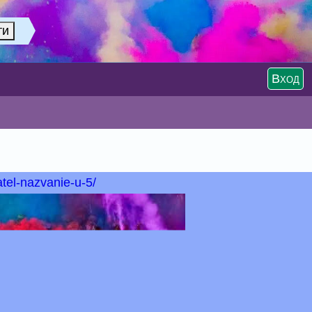
Вход
tel-nazvanie-u-5/