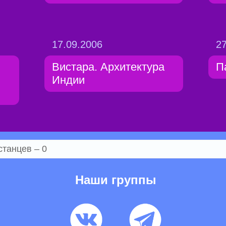
17.09.2006
27
Вистара. Архитектура
П
Индии
станцев – 0
Наши группы