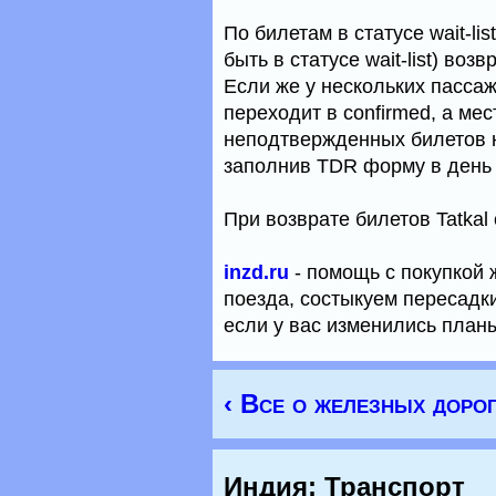
По билетам в статусе wait-li
быть в статусе wait-list) во
Если же у нескольких пассаж
переходит в confirmed, а ме
неподтвержденных билетов 
заполнив TDR форму в день 
При возврате билетов Tatkal
inzd.ru
- помощь с покупкой 
поезда, состыкуем пересадки
если у вас изменились план
‹ Все о железных доро
Индия: Транспорт