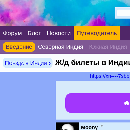
Форум
Блог
Новости
Путеводитель
Введение
Северная Индия
Южная Индия
Ж/д билеты в Инди
Поезда в Индии ›
https://xn----7s

м
Moony