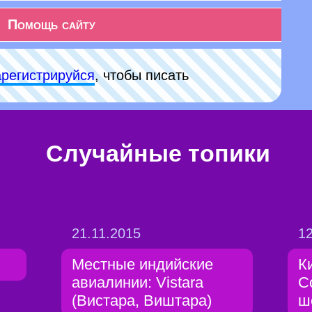
Помощь сайту
арeгиcтpируйся
, чтобы писать
Случайные топики
21.11.2015
12
Местные индийские
К
авиалинии: Vistara
С
(Вистара, Виштара)
ш