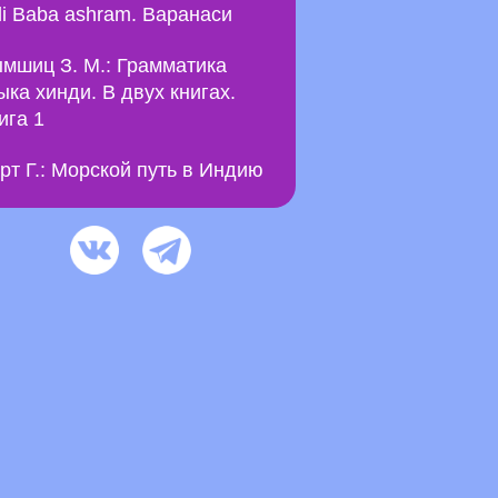
li Baba ashram. Варанаси
мшиц З. М.: Грамматика
ыка хинди. В двух книгах.
ига 1
рт Г.: Морской путь в Индию