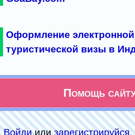
Оформление электронной
туристической визы в Ин
Помощь сайт
Войди
или
зарeгиcтpируйся
,