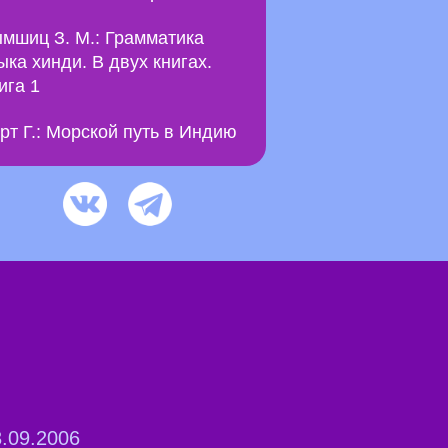
мшиц З. М.: Грамматика
ыка хинди. В двух книгах.
ига 1
рт Г.: Морской путь в Индию
.09.2006