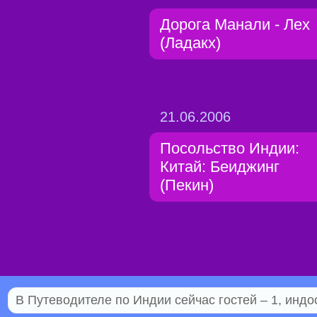
Дорога Манали - Лех
(Ладакх)
21.06.2006
Посольство Индии:
Китай: Беиджинг
(Пекин)
В Путеводителе по Индии сейчас гостей – 1, индо