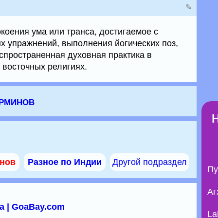
✎
коения ума или транса, достигаемое с
 упражнений, выполнения йогических поз,
аспространенная духовная практика в
 восточных религиях.
ерминов
инов
Разное по Индии
Другой подраздел
Пу
Аг
а | GoaBay.com
La