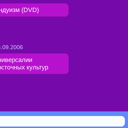
ндуизм (DVD)
.09.2006
ниверсалии
осточных культур