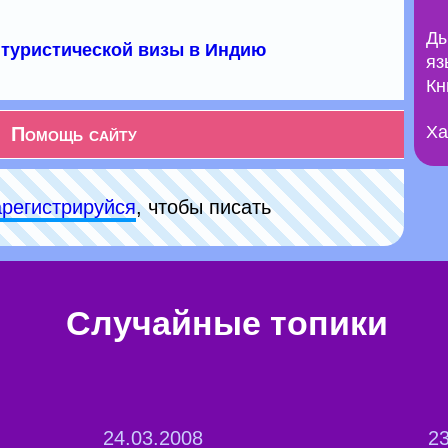
Ды
туристической визы в Индию
яз
Кн
Ха
Помощь сайту
арeгиcтpируйся
, чтобы писать
Случайные топики
24.03.2008
23