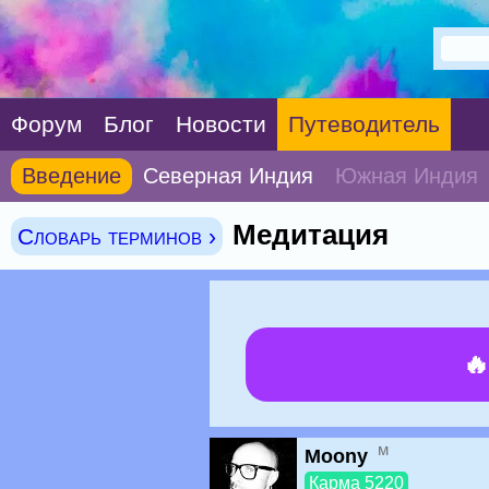
Форум
Блог
Новости
Путеводитель
Введение
Северная Индия
Южная Индия
Медитация
Словарь терминов ›

м
Moony
Карма 5220