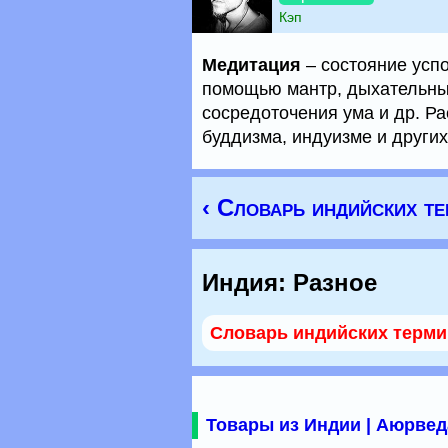
Кэп
Медитация
– состояние успо
помощью мантр, дыхательных
сосредоточения ума и др. Р
буддизма, индуизме и других
‹ Словарь индийских т
Индия: Разное
Словарь индийских терм
Товары из Индии | Аюрвед