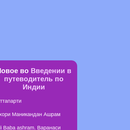
Новое во
Введении в
путеводитель по
Индии
ттапарти
хори Маникандан Ашрам
li Baba ashram. Варанаси