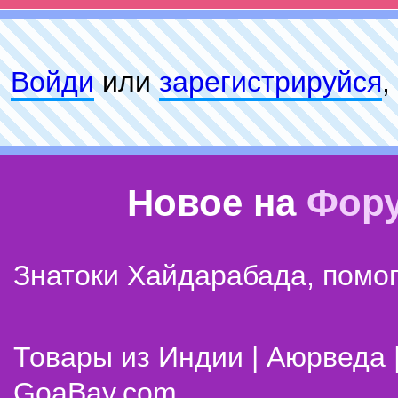
Войди
или
зарeгиcтpируйся
,
Новое на
Фор
Знатоки Хайдарабада, помог
Товары из Индии | Аюрведа 
GoaBay.com