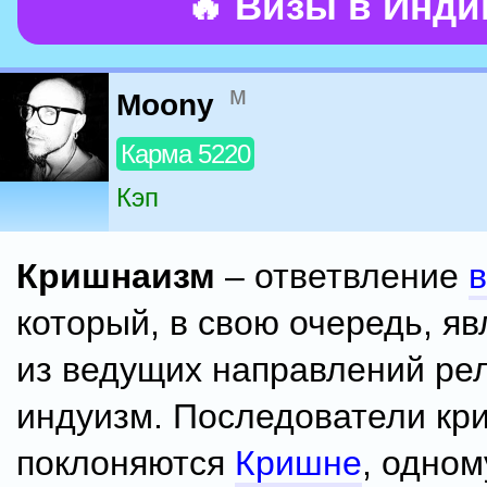
🔥 Визы в Инд
м
Moony
Карма 5220
Кэп
Кришнаизм
– ответвление
который, в свою очередь, я
из ведущих направлений ре
индуизм. Последователи кр
поклоняются
Кришне
, одном