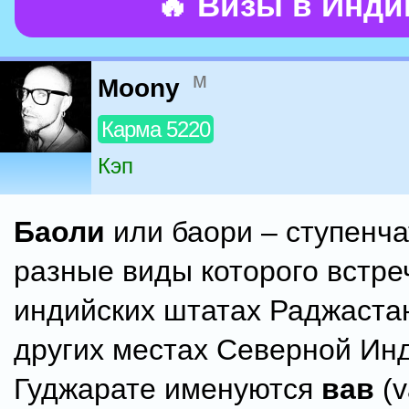
🔥 Визы в Инд
м
Moony
Карма 5220
Кэп
Баоли
или баори – ступенча
разные виды которого встре
индийских штатах Раджаста
других местах Северной Инд
Гуджарате именуются
вав
(v