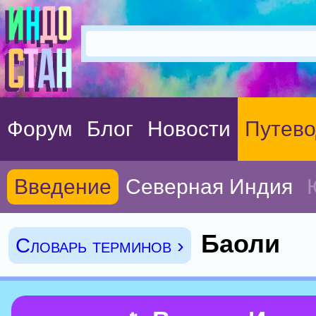
Форум
Блог
Новости
Путево
Введение
Северная Индия
Баоли
Словарь терминов ›