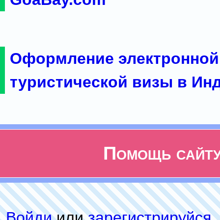
Оформление электронной
туристической визы в Ин
Помощь сайт
Войди
или
зарeгиcтpируйся
,