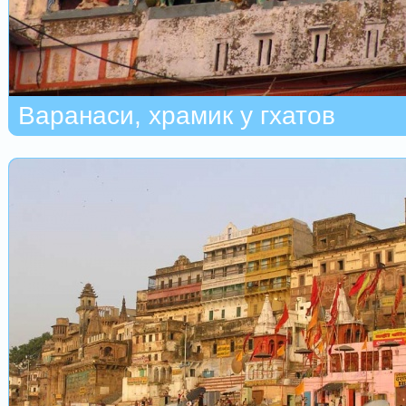
Варанаси, храмик у гхатов