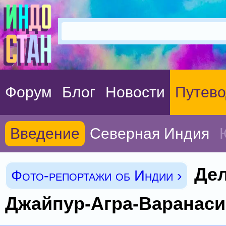
Форум
Блог
Новости
Путево
Введение
Северная Индия
Дел
Фото-репортажи об Индии ›
Джайпур-Агра-Варанас