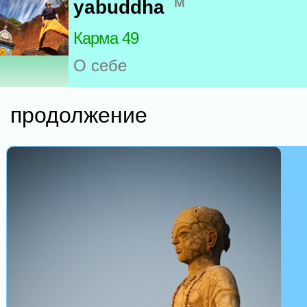
м
yabuddha
Карма 49
О себе
продолжение