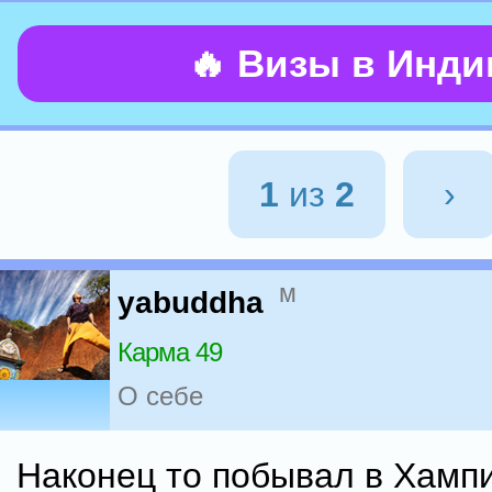
🔥 Визы в Инд
1
из
2
›
м
yabuddha
Карма 49
О себе
Наконец то побывал в Хампи