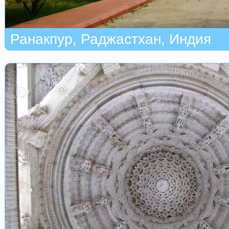
Ранакпур, Раджастхан, Индия