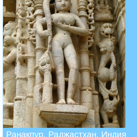
Ранакпур, Раджастхан, Индия