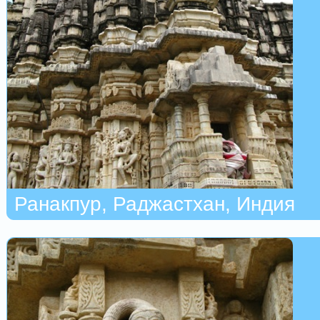
Ранакпур, Раджастхан, Индия