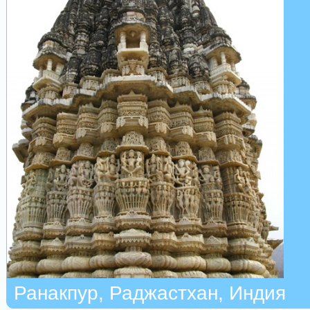
Ранакпур, Раджастхан, Индия