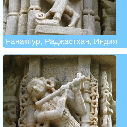
Ранакпур, Раджастхан, Индия