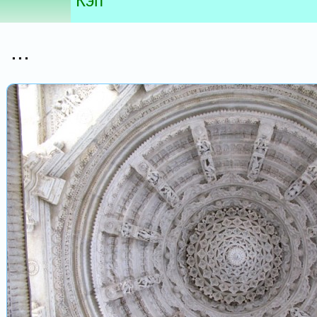
Кэп
...