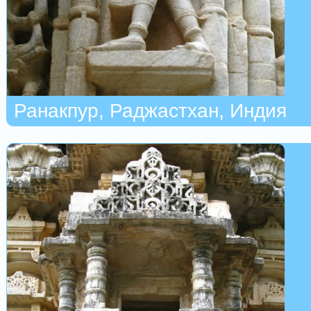
Ранакпур, Раджастхан, Индия