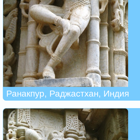
Ранакпур, Раджастхан, Индия