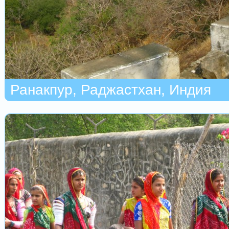
Ранакпур, Раджастхан, Индия