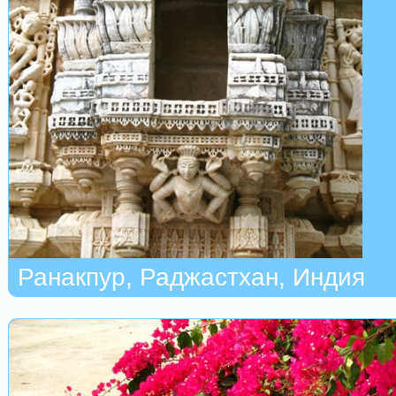
Ранакпур, Раджастхан, Индия