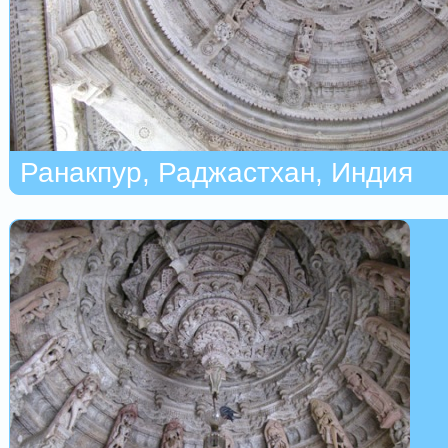
Ранакпур, Раджастхан, Индия