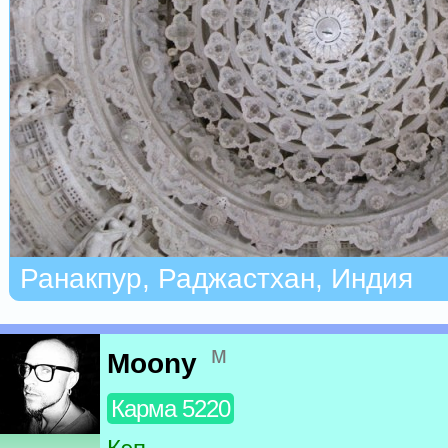
Ранакпур, Раджастхан, Индия
м
Moony
Карма 5220