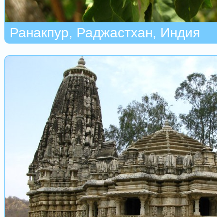
Ранакпур, Раджастхан, Индия