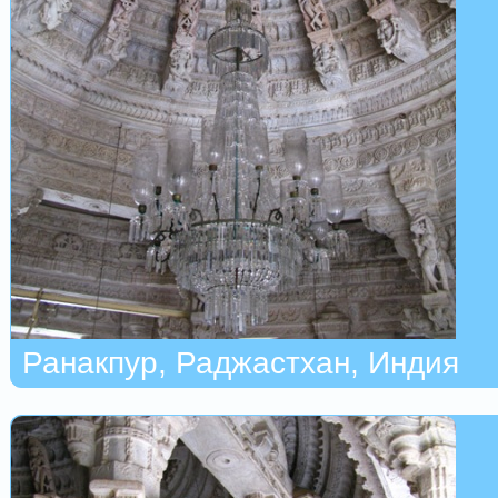
Ранакпур, Раджастхан, Индия