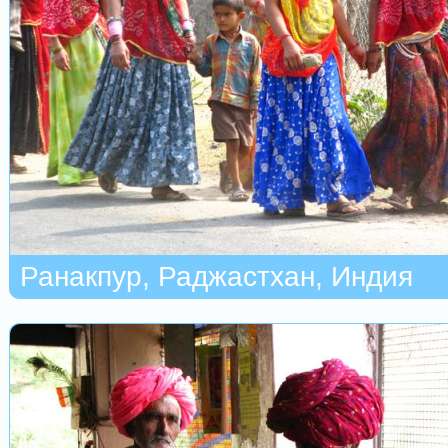
Ранакпур, Раджастхан, Индия