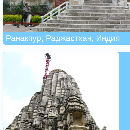
Ранакпур, Раджастхан, Индия