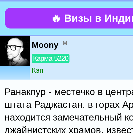
🔥 Визы в Инд
м
Moony
Карма 5220
Кэп
Ранакпур - местечко в цент
штата Раджастан, в горах Ар
находится замечательный к
джайнистских храмов, извес