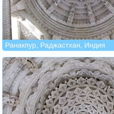
Ранакпур, Раджастхан, Индия