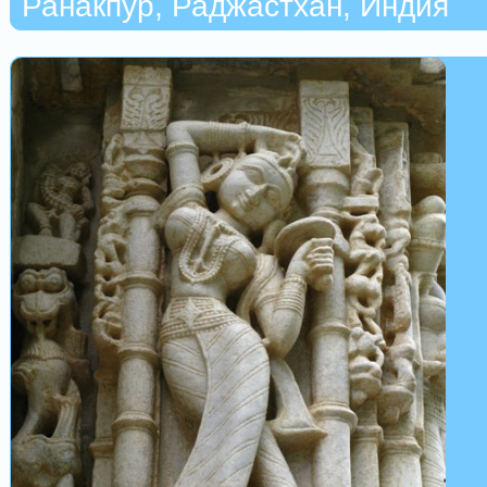
Ранакпур, Раджастхан, Индия