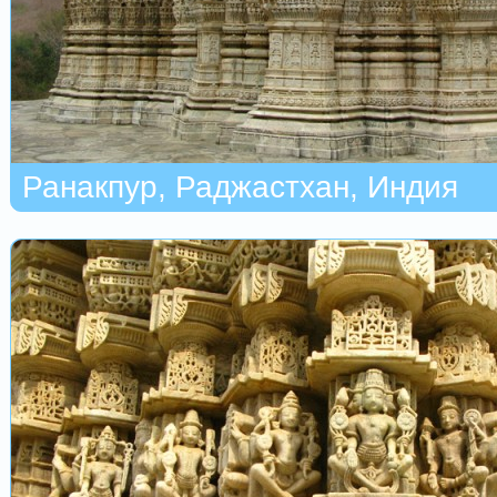
Ранакпур, Раджастхан, Индия