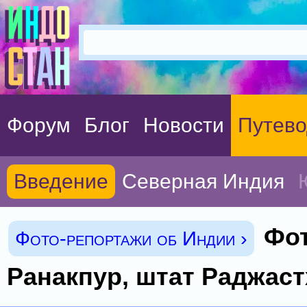
Форум
Блог
Новости
Путево
Введение
Северная Индия
Фот
Фото-репортажи об Индии ›
Ранакпур, штат Раджаст